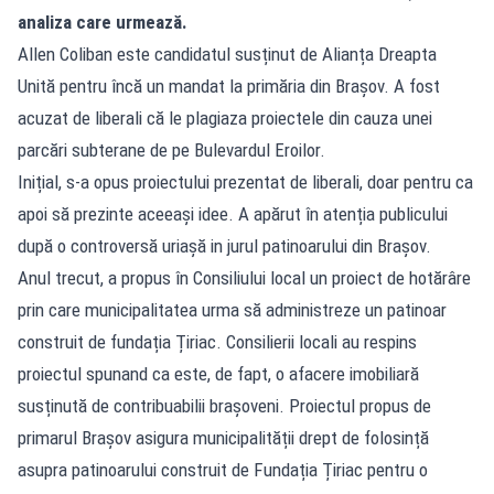
analiza care urmează.
Allen Coliban este candidatul susținut de Alianța Dreapta
Unită pentru încă un mandat la primăria din Brașov. A fost
acuzat de liberali că le plagiaza proiectele din cauza unei
parcări subterane de pe Bulevardul Eroilor.
Inițial, s-a opus proiectului prezentat de liberali, doar pentru ca
apoi să prezinte aceeași idee. A apărut în atenția publicului
după o controversă uriașă in jurul patinoarului din Brașov.
Anul trecut, a propus în Consiliului local un proiect de hotărâre
prin care municipalitatea urma să administreze un patinoar
construit de fundația Țiriac. Consilierii locali au respins
proiectul spunand ca este, de fapt, o afacere imobiliară
susținută de contribuabilii brașoveni. Proiectul propus de
primarul Brașov asigura municipalității drept de folosință
asupra patinoarului construit de Fundația Țiriac pentru o