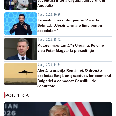
Juventus! Inter a câștigat derby-ul din
Australia
8 aug. 2026, 16:39
Zelenski, mesaj dur pentru Vučić la
Belgrad: „Ucraina nu are timp pentru
scepticism”
8 aug. 2026, 15:42
Mutare importantă în Ungaria. Pe cine
vrea Péter Magyar la președinție
8 aug. 2026, 14:34
Alertă la granița României. O dronă a
explodat lângă un gazoduct, iar premierul
Bulgariei a convocat Consiliul de
Securitate
POLITICA