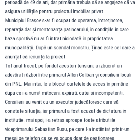
perioadă de 49 de ani, dar primăria trebuia să se angajeze că va
asigura utiliățile pentru proiectul imobiliar privat.
Municipiul Brașov s-ar fi ocupat de operarea, întreținerea,
reparația dar și mentenanța patinoarului, în condițiile în care
baza sportivă nu ar fi intrat niciodată în proprietatea
muncipalității. După un scandal monstru, Țiriac este cel care a
anunțat că renunță la proiect.
Tot anul trecut, pe fondul acestori tensiuni, a izbucnit un
adevărat război între primarul Allen Coliban și consilierii locali
din PNL. Mai intai, le-a blocat cartelele de acces în primărie
dupa ce i-a numit mitocani, expirati, catei si incompetenti.
Consilierii au venit cu un executor judecătoresc care să
constate situația, iar primarul a fost acuzat de dictatura in
institutie. mai apoi, i-a retras aproape toate atributiile
viceprimarului Sebastian Rusu, pe care l-a instiintat printr-un
mesaj pe telefon ca se va ocupa doar de gestionarea