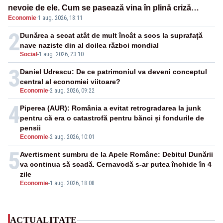
nevoie de ele. Cum se pasează vina în plină criză
Economie
·
1 aug. 2026, 18:11
energetică
2
Dunărea a secat atât de mult încât a scos la suprafață
nave naziste din al doilea război mondial
Social
-
1 aug. 2026, 23:10
3
Daniel Udrescu: De ce patrimoniul va deveni conceptul
central al economiei viitoare?
Economie
-
2 aug. 2026, 09:22
4
Piperea (AUR): România a evitat retrogradarea la junk
pentru că era o catastrofă pentru bănci și fondurile de
pensii
Economie
-
2 aug. 2026, 10:01
5
Avertisment sumbru de la Apele Române: Debitul Dunării
va continua să scadă. Cernavodă s-ar putea închide în 4
zile
Economie
-
1 aug. 2026, 18:08
ACTUALITATE