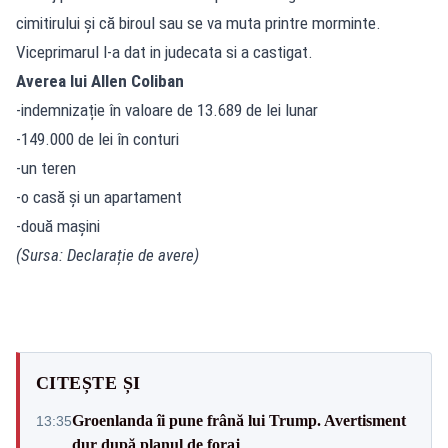
cimitirului și că biroul sau se va muta printre morminte.
Viceprimarul l-a dat in judecata si a castigat.
Averea lui Allen Coliban
-indemnizație în valoare de 13.689 de lei lunar
-149.000 de lei în conturi
-un teren
-o casă și un apartament
-două mașini
(Sursa: Declarație de avere)
CITEȘTE ȘI
Groenlanda îi pune frână lui Trump. Avertisment
13:35
dur după planul de foraj