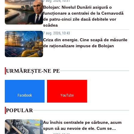
7 aug. 2026, 10:51
Bolojan: Nivelul Dunării asigură o
funcționare a centralei de la Cernavodă
de patru-cinci zile dacă debitele vor
scădea
7 aug. 2026, 10:43
Criza din energie. Cine scapă de măsurile
de raționalizare impuse de Bolojan
URMĂREȘTE-NE PE
Facebook
YouTube
POPULAR
Au închis centralele pe cărbune, acum
spun că au nevoie de ele. Cum se