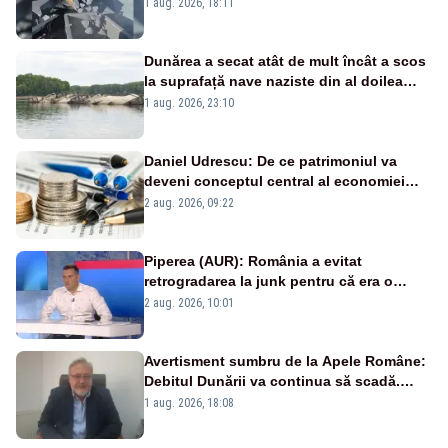
pasează vina în plină criză energetică
1 aug. 2026, 18:11
Dunărea a secat atât de mult încât a scos
la suprafață nave naziste din al doilea
război mondial
1 aug. 2026, 23:10
Daniel Udrescu: De ce patrimoniul va
deveni conceptul central al economiei
viitoare?
2 aug. 2026, 09:22
Piperea (AUR): România a evitat
retrogradarea la junk pentru că era o
catastrofă pentru bănci și fondurile de
2 aug. 2026, 10:01
pensii
Avertisment sumbru de la Apele Române:
Debitul Dunării va continua să scadă.
Cernavodă s-ar putea închide în 4 zile
1 aug. 2026, 18:08