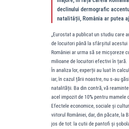
declinului dermografic accentu
natalității, România ar putea a
„Eurostat a publicat un studiu care 
de locuitori până la sfârșitul acestui
României ar urma să se micșoreze c
milioane de locuitori efectivi în țară.
În analiza lor, experții au luat în cal
iar, în cazul țării noastre, nu s-au gă
natalității. Ba din contră, vă reamint
acel impozit de 10% pentru mamele ca
Efectele economice, sociale și cultu
viitorul României, dar, din păcate, la 
jos de tot: la cutii de pantofi și șobo