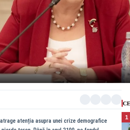
CE
1
 atrage atenția asupra unei crize demografice
 pierde teren. Până în anul 2100, pe fondul