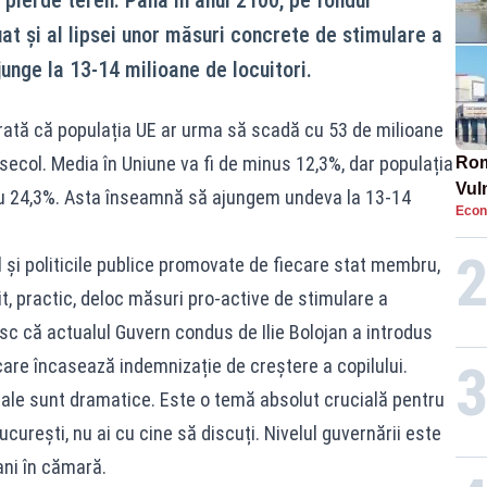
at și al lipsei unor măsuri concrete de stimulare a
junge la 13-14 milioane de locuitori.
arată că populația UE ar urma să scadă cu 53 de milioane
 secol. Media în Uniune va fi de minus 12,3%, dar populația
Rom
Vul
u 24,3%. Asta înseamnă să ajungem undeva la 13-14
Econ
pun
cun
cul și politicile publice promovate de fiecare stat membru,
sit, practic, deloc măsuri pro-active de stimulare a
esc că actualul Guvern condus de Ilie Bolojan a introdus
re încasează indemnizație de creștere a copilului.
rale sunt dramatice. Este o temă absolut crucială pentru
București, nu ai cu cine să discuți. Nivelul guvernării este
lani în cămară.