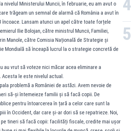
 nivelul Ministerului Muncii, în februarie, eu am avut o
n care trăgeam un semnal de alarmă că România a avut în
8 încoace. Lansam atunci un apel către toate forțele
mierul Ilie Bolojan, către ministrul Muncii, Familiei,
Florin Manole, către Comisia Națională de Strategie și
ie Mondială să înceapă lucrul la o strategie concretă de
nu au vrut să voteze nici măcar acea eliminare a
 Acesta le este nivelul actual.
ipala problemă a României de astăzi. Avem nevoie de
eri să-și întemeieze familii și să facă copii. De
lice pentru întoarcerea în țară a celor care sunt la
iii în Occident, dar care și-ar dori să se repatrieze. Noi,
e tineri să facă copii: facilități fiscale, credite mai ușor
 bune și mai flexibile la locurile de muncă, creșe, școli și