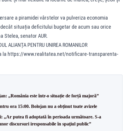
rsare a piramidei vârstelor va pulveriza economia
e decât situația deficitului bugetar de acum sau orice
na Stelea, senator AUR.
IDUL ALIANȚA PENTRU UNIREA ROMANILOR
a la
https://www.realitatea.net/notificare-transparenta-
an: „România este într-o situație de forță majoră”
tru ora 15:00. Bolojan nu a obținut toate avizele
ii: „Ar putea fi adoptată în perioada următoare. S-a
nor discursuri iresponsabile în spaţiul public”