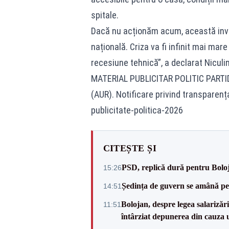
spitale.
Dacă nu acționăm acum, această inve
națională. Criza va fi infinit mai mar
recesiune tehnică”, a declarat Niculi
MATERIAL PUBLICITAR POLITIC PART
(AUR). Notificare privind transparenț
publicitate-politica-2026
CITEȘTE ȘI
PSD, replică dură pentru Boloj
15:26
Ședința de guvern se amână pen
14:51
Bolojan, despre legea salarizăr
11:51
întârziat depunerea din cauza u