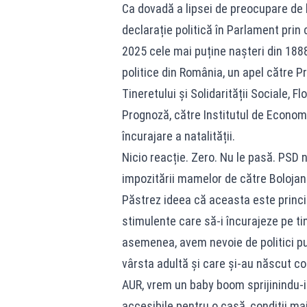
Ca dovadă a lipsei de preocupare de la
declarație politică în Parlament pri
2025 cele mai puține nașteri din 188
politice din România, un apel către Pre
Tineretului și Solidarității Sociale, 
Prognoză, către Institutul de Econom
încurajare a natalității.
Nicio reacție. Zero. Nu le pasă. PSD 
impozitării mamelor de către Bolojan.
Păstrez ideea că aceasta este princ
stimulente care să-i încurajeze pe tin
asemenea, avem nevoie de politici pub
vârsta adultă și care și-au născut cop
AUR, vrem un baby boom sprijinindu-i p
accesibile pentru o casă, condiții mai