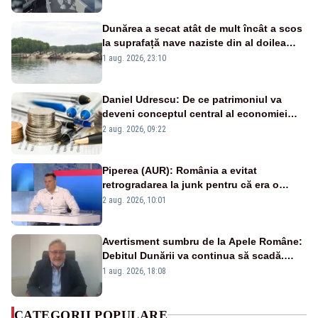
Dunărea a secat atât de mult încât a scos
la suprafață nave naziste din al doilea
război mondial
1 aug. 2026, 23:10
Daniel Udrescu: De ce patrimoniul va
deveni conceptul central al economiei
viitoare?
2 aug. 2026, 09:22
Piperea (AUR): România a evitat
retrogradarea la junk pentru că era o
catastrofă pentru bănci și fondurile de
2 aug. 2026, 10:01
pensii
Avertisment sumbru de la Apele Române:
Debitul Dunării va continua să scadă.
Cernavodă s-ar putea închide în 4 zile
1 aug. 2026, 18:08
CATEGORII POPULARE