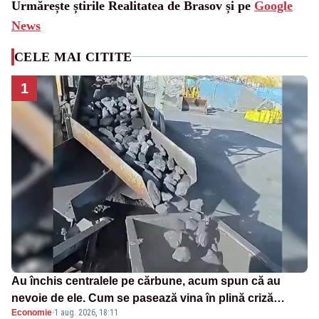
Urmărește știrile Realitatea de Brasov și pe
Google
News
CELE MAI CITITE
1
Au închis centralele pe cărbune, acum spun că au
nevoie de ele. Cum se pasează vina în plină criză
Economie
·
1 aug. 2026, 18:11
energetică