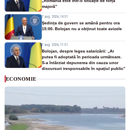
„România este într-o situație de forță
majoră”
7 aug. 2026, 14:51
Ședința de guvern se amână pentru ora
15:00. Bolojan nu a obținut toate avizele
7 aug. 2026, 11:51
Bolojan, despre legea salarizării: „Ar
putea fi adoptată în perioada următoare.
S-a întârziat depunerea din cauza unor
discursuri iresponsabile în spaţiul public”
ECONOMIE