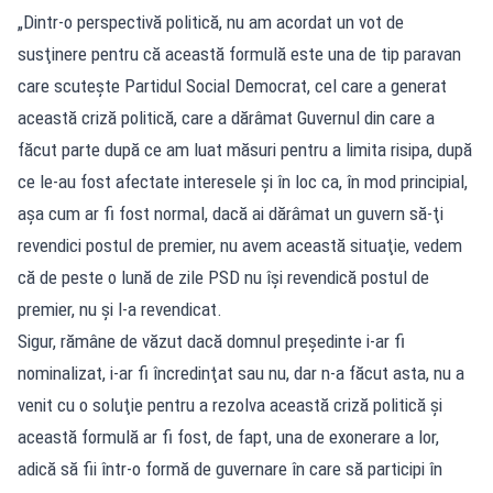
„Dintr-o perspectivă politică, nu am acordat un vot de
susţinere pentru că această formulă este una de tip paravan
care scuteşte Partidul Social Democrat, cel care a generat
această criză politică, care a dărâmat Guvernul din care a
făcut parte după ce am luat măsuri pentru a limita risipa, după
ce le-au fost afectate interesele şi în loc ca, în mod principial,
aşa cum ar fi fost normal, dacă ai dărâmat un guvern să-ţi
revendici postul de premier, nu avem această situaţie, vedem
că de peste o lună de zile PSD nu îşi revendică postul de
premier, nu şi l-a revendicat.
Sigur, rămâne de văzut dacă domnul preşedinte i-ar fi
nominalizat, i-ar fi încredinţat sau nu, dar n-a făcut asta, nu a
venit cu o soluţie pentru a rezolva această criză politică şi
această formulă ar fi fost, de fapt, una de exonerare a lor,
adică să fii într-o formă de guvernare în care să participi în