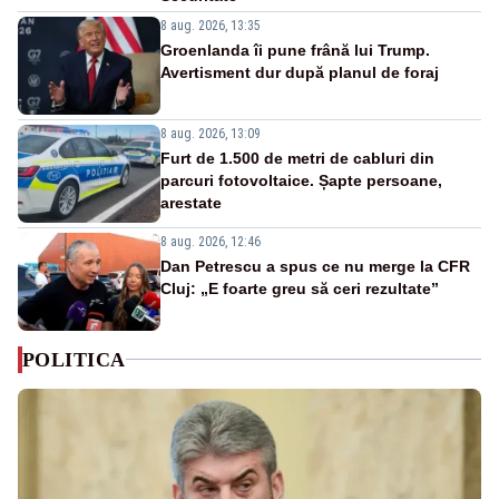
8 aug. 2026, 13:35
Groenlanda îi pune frână lui Trump.
Avertisment dur după planul de foraj
8 aug. 2026, 13:09
Furt de 1.500 de metri de cabluri din
parcuri fotovoltaice. Șapte persoane,
arestate
8 aug. 2026, 12:46
Dan Petrescu a spus ce nu merge la CFR
Cluj: „E foarte greu să ceri rezultate”
POLITICA