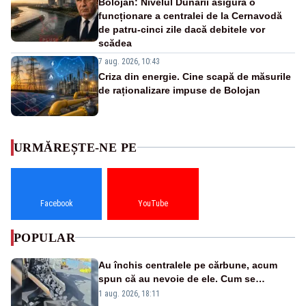
Bolojan: Nivelul Dunării asigură o
funcționare a centralei de la Cernavodă
de patru-cinci zile dacă debitele vor
scădea
7 aug. 2026, 10:43
Criza din energie. Cine scapă de măsurile
de raționalizare impuse de Bolojan
URMĂREȘTE-NE PE
Facebook
YouTube
POPULAR
Au închis centralele pe cărbune, acum
spun că au nevoie de ele. Cum se
pasează vina în plină criză energetică
1 aug. 2026, 18:11