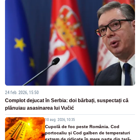
24 feb. 2026, 15:50
Complot dejucat în Serbia: doi bărbați, suspectați că
plănuiau asasinarea lui Vučić
10 aug. 2026, 10:35
Cupolă de foc peste România. Cod
portocaliu și Cod galben de temperaturi
extrem de ridicate în mare parte din țară-