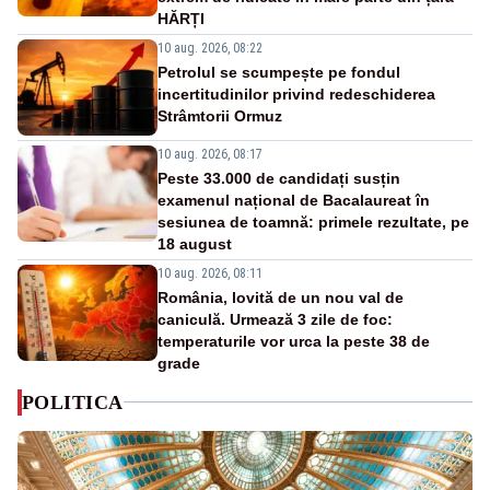
HĂRȚI
10 aug. 2026, 08:22
Petrolul se scumpește pe fondul
incertitudinilor privind redeschiderea
Strâmtorii Ormuz
10 aug. 2026, 08:17
Peste 33.000 de candidați susțin
examenul național de Bacalaureat în
sesiunea de toamnă: primele rezultate, pe
18 august
10 aug. 2026, 08:11
România, lovită de un nou val de
caniculă. Urmează 3 zile de foc:
temperaturile vor urca la peste 38 de
grade
POLITICA