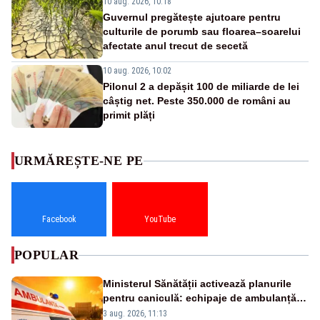
10 aug. 2026, 10:18
Guvernul pregătește ajutoare pentru
culturile de porumb sau floarea–soarelui
afectate anul trecut de secetă
10 aug. 2026, 10:02
Pilonul 2 a depășit 100 de miliarde de lei
câștig net. Peste 350.000 de români au
primit plăți
URMĂREȘTE-NE PE
Facebook
YouTube
POPULAR
Ministerul Sănătății activează planurile
pentru caniculă: echipaje de ambulanță
suplimentate, stocuri de medicamente
3 aug. 2026, 11:13