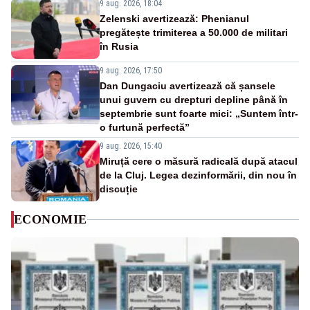
9 aug. 2026, 18:04
Zelenski avertizează: Phenianul
pregătește trimiterea a 50.000 de militari
în Rusia
9 aug. 2026, 17:50
Dan Dungaciu avertizează că șansele
unui guvern cu drepturi depline până în
septembrie sunt foarte mici: „Suntem într-
o furtună perfectă”
9 aug. 2026, 15:40
Miruță cere o măsură radicală după atacul
de la Cluj. Legea dezinformării, din nou în
discuție
ECONOMIE