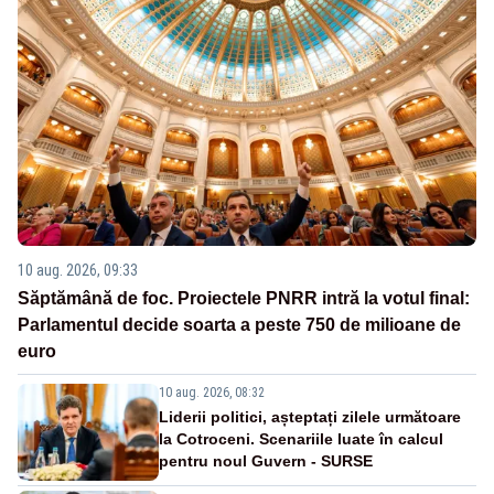
10 aug. 2026, 09:33
Săptămână de foc. Proiectele PNRR intră la votul final:
Parlamentul decide soarta a peste 750 de milioane de
euro
10 aug. 2026, 08:32
Liderii politici, așteptați zilele următoare
la Cotroceni. Scenariile luate în calcul
pentru noul Guvern - SURSE