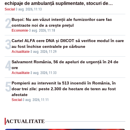
echipaje de ambulanță suplimentate, stocuri de
Social
·
3 aug. 2026, 11:13
medicamente verificate și puncte de apă în spațiile
publice
2
Bușoi: Nu am văzut intenții ale furnizorilor care fac
contracte noi de a crește prețul
Economie
-
3 aug. 2026, 11:18
3
Cartel ALFA cere DNA și DIICOT să verifice modul în care
au fost închise centralele pe cărbune
Actualitate
-
3 aug. 2026, 11:29
4
Salvamont România, 56 de apeluri de urgență în 24 de
ore
Actualitate
-
3 aug. 2026, 11:33
5
Pompierii au intervenit la 513 incendii în România, în
doar trei zile: peste 2.300 de hectare de teren au fost
afectate
Social
-
3 aug. 2026, 11:11
ACTUALITATE