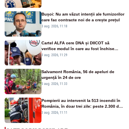
verificate și puncte de apă în spațiile
publice
Bușoi: Nu am văzut intenții ale furnizorilor
care fac contracte noi de a crește prețul
3 aug. 2026, 11:18
Cartel ALFA cere DNA și DIICOT să
verifice modul în care au fost închise
centralele pe cărbune
3 aug. 2026, 11:29
Salvamont România, 56 de apeluri de
urgență în 24 de ore
3 aug. 2026, 11:33
Pompierii au intervenit la 513 incendii în
România, în doar trei zile: peste 2.300 de
hectare de teren au fost afectate
3 aug. 2026, 11:11