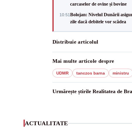
carcaselor de ovine și bovine
Bolojan: Nivelul Dunării asigur
10:51
zile dacă debitele vor scădea
Distribuie articolul
Mai multe articole despre
UDMR
tanczos barna
ministru
Urmărește știrile Realitatea de Br
ACTUALITATE