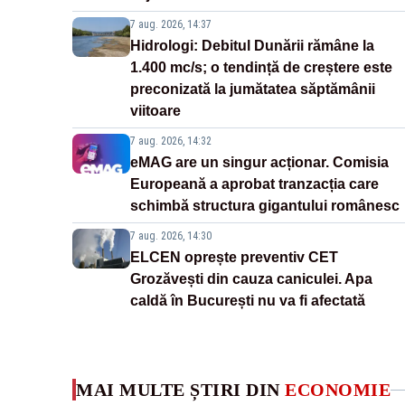
7 aug. 2026, 14:37
Hidrologi: Debitul Dunării rămâne la
1.400 mc/s; o tendință de creștere este
preconizată la jumătatea săptămânii
viitoare
7 aug. 2026, 14:32
eMAG are un singur acționar. Comisia
Europeană a aprobat tranzacția care
schimbă structura gigantului românesc
7 aug. 2026, 14:30
ELCEN oprește preventiv CET
Grozăvești din cauza caniculei. Apa
caldă în București nu va fi afectată
MAI MULTE ȘTIRI DIN
ECONOMIE