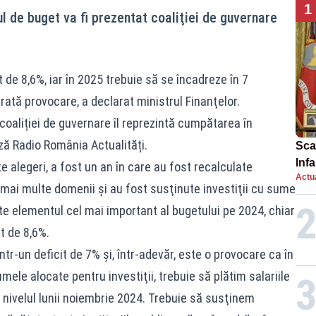
1
l de buget va fi prezentat coaliţiei de guvernare
 de 8,6%, iar în 2025 trebuie să se încadreze în 7
ată provocare, a declarat ministrul Finanţelor.
 coaliției de guvernare îl reprezintă cumpătarea în
ză Radio România Actualități.
Scan
Inf
e alegeri, a fost un an în care au fost recalculate
Actua
proi
n mai multe domenii şi au fost susţinute investiţii cu sume
te elementul cel mai important al bugetului pe 2024, chiar
t de 8,6%.
tr-un deficit de 7% şi, într-adevăr, este o provocare ca în
ele alocate pentru investiţii, trebuie să plătim salariile
la nivelul lunii noiembrie 2024. Trebuie să susţinem