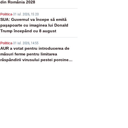
din România 2028
4
Politica
-
31 iul. 2026, 15:20
SUA: Guvernul va începe să emită
paşapoarte cu imaginea lui Donald
Trump începând cu 8 august
5
Politica
-
31 iul. 2026, 14:55
AUR a votat pentru introducerea de
măsuri ferme pentru limitarea
răspândirii virusului pestei porcine
africane