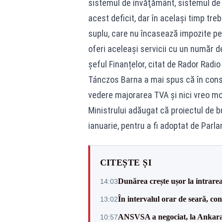
sistemul de învăţământ, sistemul de s
acest deficit, dar în acelaşi timp tre
suplu, care nu încasează impozite pen
oferi aceleaşi servicii cu un număr de
șeful Finanțelor, citat de Rador Radi
Tánczos Barna a mai spus că în constr
vedere majorarea TVA şi nici vreo modi
Ministrului adăugat că proiectul de b
ianuarie, pentru a fi adoptat de Par
CITEȘTE ȘI
Dunărea crește ușor la intrare
14:03
În intervalul orar de seară, c
13:02
ANSVSA a negociat, la Ankara, 
10:57