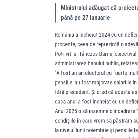
Ministrului adăugat că proiectu
până pe 27 ianuarie
România a încheiat 2024 cu un deficit
procente, ceea ce reprezintă o adevăr
Potrivit lui Tánczos Barna, obiectivul
administrarea banului public, relatea
”A fost un an electoral cu foarte mult
pensiile, au fost majorate salariile î
fără precedent. Şi cred că acesta es
dacă anul a fost încheiat cu un defici
Anul 2025 o să însemne o încadrare în
condiţiile în care vrem să păstrăm sum
la nivelul lunii noiembrie şi pensiile 