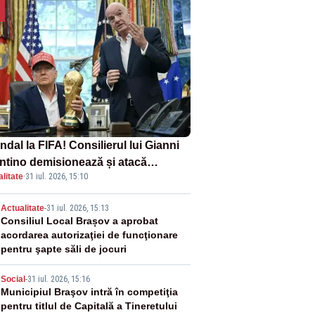
dal la FIFA! Consilierul lui Gianni
antino demisionează și atacă
litate
·
31 iul. 2026, 15:10
ectul privind investitorii străini
2
Actualitate
-
31 iul. 2026, 15:13
Consiliul Local Brașov a aprobat
acordarea autorizaţiei de funcţionare
pentru şapte săli de jocuri
3
Social
-
31 iul. 2026, 15:16
Municipiul Braşov intră în competiţia
pentru titlul de Capitală a Tineretului