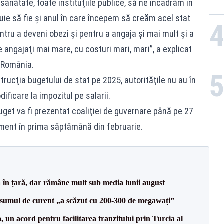
ănătate, toate instituţiile publice, să ne încadrăm în
buie să fie şi anul în care începem să creăm acel stat
tru a deveni obezi şi pentru a angaja şi mai mult şi a
 angajaţi mai mare, cu costuri mari, mari”, a explicat
o România.
ucţia bugetului de stat pe 2025, autorităţile nu au în
ficare la impozitul pe salarii.
uget va fi prezentat coaliţiei de guvernare până pe 27
lament în prima săptămână din februarie.
a în țară, dar rămâne mult sub media lunii august
onsumul de curent „a scăzut cu 200-300 de megawați”
un acord pentru facilitarea tranzitului prin Turcia al