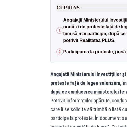
CUPRINS
Angajații Ministerului Investi
nouă zi de proteste față de leg
1
tem să mai participe, după ce c
potrivit Realitatea PLUS.
Participarea la proteste, pusă
2
Angajații Ministerului Investițiilor 
proteste față de legea salarizării, î
după ce conducerea ministerului le-ar
Potrivit informațiilor apărute, conduc
care li se solicita să trimită o listă
participe la proteste. În document s
corect al activității de lucru”. Cu to