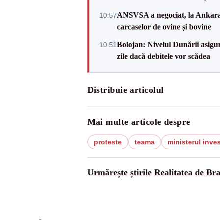
ANSVSA a negociat, la Ankara, 
10:57
carcaselor de ovine și bovine
Bolojan: Nivelul Dunării asigur
10:51
zile dacă debitele vor scădea
Distribuie articolul
Mai multe articole despre
proteste
teama
ministerul inves
Urmărește știrile Realitatea de Br