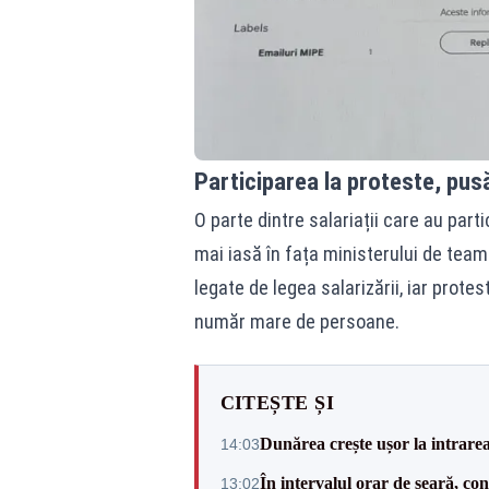
Participarea la proteste, pus
O parte dintre salariații care au part
mai iasă în fața ministerului de team
legate de legea salarizării, iar protes
număr mare de persoane.
CITEȘTE ȘI
Dunărea crește ușor la intrare
14:03
În intervalul orar de seară, c
13:02