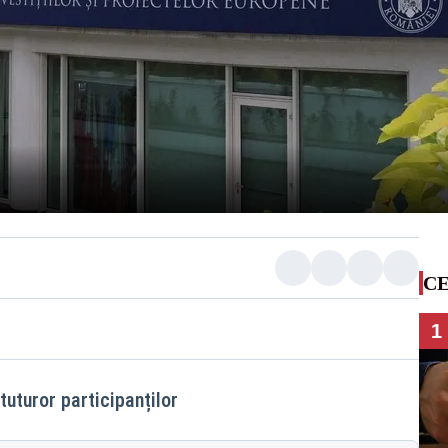
CE
1
uturor participanților