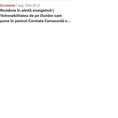
5
Economie
-
1 aug. 2026, 09:32
România în alertă energetică |
Vulnerabilitatea de pe Dunăre care
pune în pericol Centrala Cernavodă era
cunoscută de pe vremea lui Ceaușescu