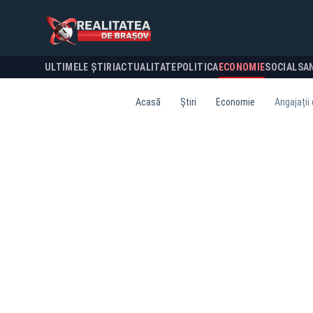
ULTIMELE ȘTIRI
ACTUALITATE
POLITICA
ECONOMIE
SOCIAL
SA
Acasă
Știri
Economie
Angajații 