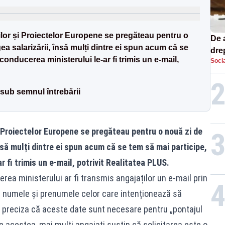
țiilor și Proiectelor Europene se pregăteau pentru o
De 
ea salarizării, însă mulți dintre ei spun acum că se
dre
onducerea ministerului le-ar fi trimis un e-mail,
Socia
str
 sub semnul întrebării
și Proiectelor Europene se pregăteau pentru o nouă zi de
nsă mulți dintre ei spun acum că se tem să mai participe,
 fi trimis un e-mail, potrivit Realitatea PLUS.
erea ministerului ar fi transmis angajaților un e-mail prin
 cu numele și prenumele celor care intenționează să
e preciza că aceste date sunt necesare pentru „pontajul
ate acestea, mai mulți angajați susțin că solicitarea este o