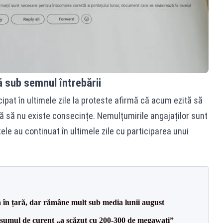
ă sub semnul întrebării
icipat în ultimele zile la proteste afirmă că acum ezită să
ă să nu existe consecințe. Nemulțumirile angajaților sunt
tele au continuat în ultimele zile cu participarea unui
a în țară, dar rămâne mult sub media lunii august
onsumul de curent „a scăzut cu 200-300 de megawați”