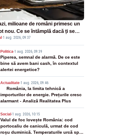
azi, milioane de români primesc un
pt nou. Ce se întâmplă dacă ți se
l
·
1 aug. 2026, 09:37
ică un produs
2
Politica
-
1 aug. 2026, 09:39
Piperea, semnal de alarmă. De ce este
bine să avem bani cash, în contextul
alertei energetice?
3
Actualitate
-
1 aug. 2026, 09:46
România, la limita tehnică a
importurilor de energie. Prețurile cresc
alarmant - Analiză Realitatea Plus
4
Social
-
1 aug. 2026, 10:15
Valul de foc lovește România: cod
portocaliu de caniculă, urmat de cod
roșu duminică. Temperaturile urcă spre
40°C