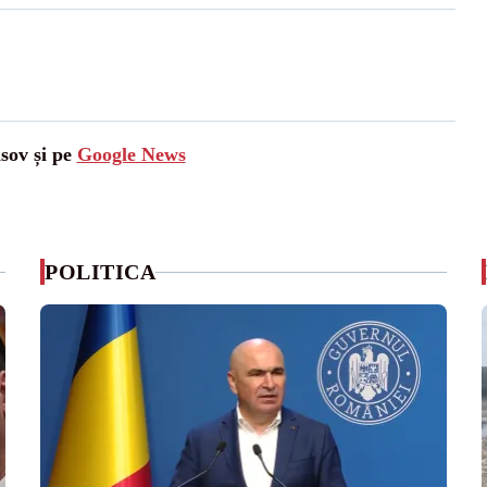
asov și pe
Google News
POLITICA