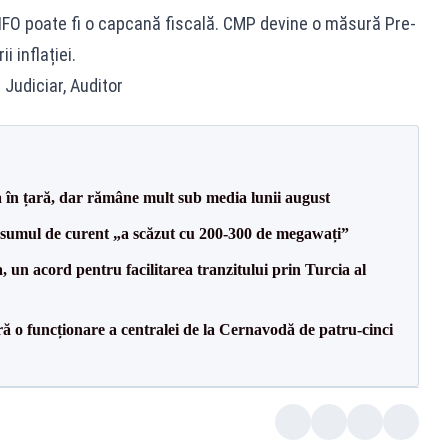
 FIFO poate fi o capcană fiscală. CMP devine o măsură Pre-
 inflației.
 Judiciar, Auditor
a în țară, dar rămâne mult sub media lunii august
onsumul de curent „a scăzut cu 200-300 de megawați”
un acord pentru facilitarea tranzitului prin Turcia al
ă o funcționare a centralei de la Cernavodă de patru-cinci