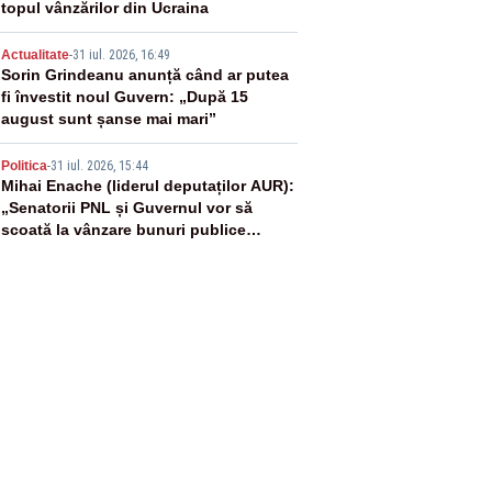
topul vânzărilor din Ucraina
4
Actualitate
-
31 iul. 2026, 16:49
Sorin Grindeanu anunță când ar putea
fi învestit noul Guvern: „După 15
august sunt șanse mai mari”
5
Politica
-
31 iul. 2026, 15:44
Mihai Enache (liderul deputaților AUR):
„Senatorii PNL și Guvernul vor să
scoată la vânzare bunuri publice
pentru a stinge datoriile pentru
vaccinurile Pfizer!”