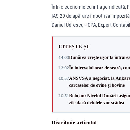
Într-o economie cu inflație ridicată,
IAS 29 de apărare împotriva impozitării
Daniel Udrescu - CPA, Expert Contabil
CITEȘTE ȘI
Dunărea crește ușor la intrare
14:03
În intervalul orar de seară, c
13:02
ANSVSA a negociat, la Ankara, 
10:57
carcaselor de ovine și bovine
Bolojan: Nivelul Dunării asigur
10:51
zile dacă debitele vor scădea
Distribuie articolul