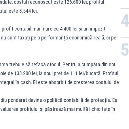
ndute, costul recunoscut este 126.600 lei, profitul
itul este 8.544 lei.
 profit contabil mai mare cu 4.400 lei și un impozit
i nu sunt taxați pe o performanță economică reală, ci pe
rma trebuie să refacă stocul. Pentru a cumpăra din nou
ie de 133.200 lei, la noul preț de 111 lei/bucată. Profitul
integral în cash. El este absorbit de creșterea costului de
iu ponderat devine o politică contabilă de protecție. Ea
valuarea profitului și păstrează mai multă lichiditate în