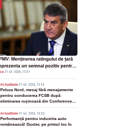
MV: Menținerea ratingului de țară
reprezenta un semnal pozitiv pentru
ica
·
31 iul. 2026, 15:51
ânia. Autoritățile trebuie să
inue consolidarea stabilității
2
Actualitate
-
31 iul. 2026, 15:54
nomice și financiare
Peluza Nord, mesaj fără menajamente
pentru conducerea FCSB după
eliminarea rușinoasă din Conference
League
3
Actualitate
-
31 iul. 2026, 16:20
Performanță pentru industria auto
românească! Duster, pe primul loc în