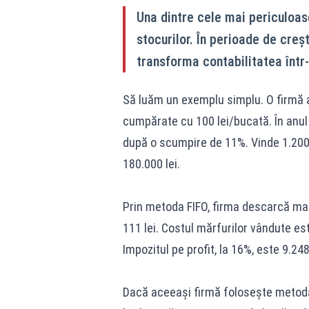
Una dintre cele mai periculoase
stocurilor. În perioade de creș
transforma contabilitatea într-
Să luăm un exemplu simplu. O firmă a
cumpărate cu 100 lei/bucată. În anul
după o scumpire de 11%. Vinde 1.200 d
180.000 lei.
Prin metoda FIFO, firma descarcă mai î
111 lei. Costul mărfurilor vândute este
Impozitul pe profit, la 16%, este 9.248 
Dacă aceeași firmă folosește metoda