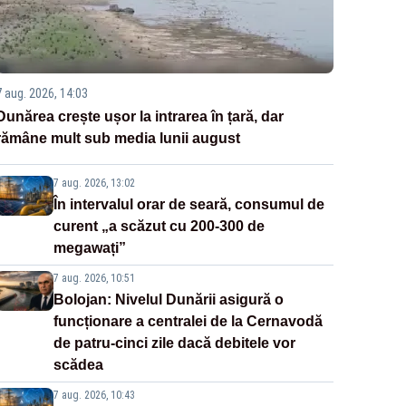
7 aug. 2026, 14:03
Dunărea crește ușor la intrarea în țară, dar
rămâne mult sub media lunii august
7 aug. 2026, 13:02
În intervalul orar de seară, consumul de
curent „a scăzut cu 200-300 de
megawați”
7 aug. 2026, 10:51
Bolojan: Nivelul Dunării asigură o
funcționare a centralei de la Cernavodă
de patru-cinci zile dacă debitele vor
scădea
7 aug. 2026, 10:43