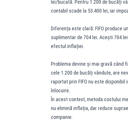
lei/bucată. Pentru 1.200 de bucăți vâ
contabil scade la 53.400 lei, iar impoz
Diferența este clară: FIFO produce un
suplimentar de 704 lei. Acești 704 le
efectul inflației.
Problema devine și mai gravă când fi
cele 1.200 de bucăți vândute, are nevo
raportat prin FIFO nu este disponibil 
înlocuire.
În acest context, metoda costului med
nu elimină inflația, dar reduce suprae
companie.