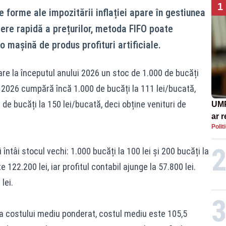
1
 forme ale impozitării inflației apare în gestiunea
tere rapidă a prețurilor, metoda FIFO poate
o mașină de produs profituri artificiale.
re la începutul anului 2026 un stoc de 1.000 de bucăți
 2026 cumpără încă 1.000 de bucăți la 111 lei/bucată,
e bucăți la 150 lei/bucată, deci obține venituri de
UMP
ar 
Polit
Rom
cont
ntâi stocul vechi: 1.000 bucăți la 100 lei și 200 bucăți la
eco
 122.200 lei, iar profitul contabil ajunge la 57.800 lei.
lei.
 costului mediu ponderat, costul mediu este 105,5