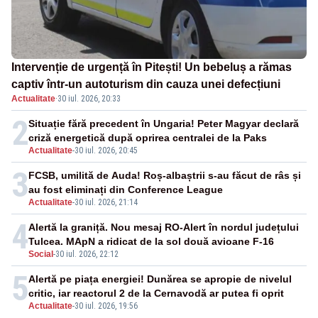
Intervenție de urgență în Pitești! Un bebeluș a rămas
captiv într-un autoturism din cauza unei defecțiuni
Actualitate
·
30 iul. 2026, 20:33
2
Situație fără precedent în Ungaria! Peter Magyar declară
criză energetică după oprirea centralei de la Paks
Actualitate
-
30 iul. 2026, 20:45
3
FCSB, umilită de Auda! Roș-albaștrii s-au făcut de râs și
au fost eliminați din Conference League
Actualitate
-
30 iul. 2026, 21:14
4
Alertă la graniță. Nou mesaj RO-Alert în nordul județului
Tulcea. MApN a ridicat de la sol două avioane F-16
Social
-
30 iul. 2026, 22:12
5
Alertă pe piața energiei! Dunărea se apropie de nivelul
critic, iar reactorul 2 de la Cernavodă ar putea fi oprit
Actualitate
-
30 iul. 2026, 19:56