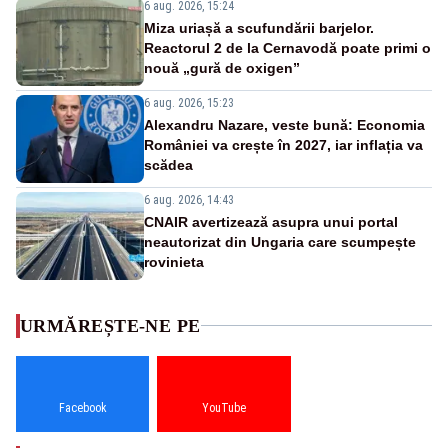
6 aug. 2026, 15:24
Miza uriașă a scufundării barjelor.
Reactorul 2 de la Cernavodă poate primi o
nouă „gură de oxigen”
6 aug. 2026, 15:23
Alexandru Nazare, veste bună: Economia
României va crește în 2027, iar inflația va
scădea
6 aug. 2026, 14:43
CNAIR avertizează asupra unui portal
neautorizat din Ungaria care scumpește
rovinieta
URMĂREȘTE-NE PE
Facebook
YouTube