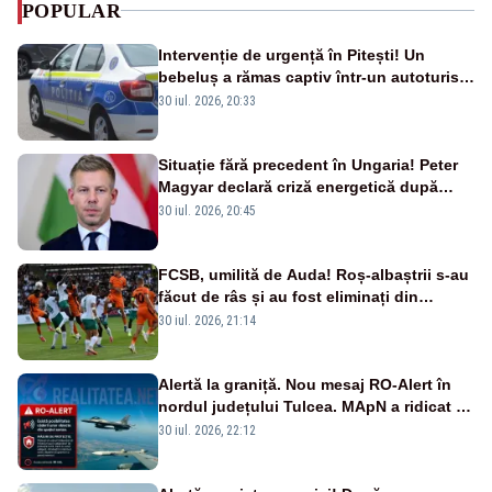
POPULAR
Intervenție de urgență în Pitești! Un
bebeluș a rămas captiv într-un autoturism
din cauza unei defecțiuni
30 iul. 2026, 20:33
Situație fără precedent în Ungaria! Peter
Magyar declară criză energetică după
oprirea centralei de la Paks
30 iul. 2026, 20:45
FCSB, umilită de Auda! Roș-albaștrii s-au
făcut de râs și au fost eliminați din
Conference League
30 iul. 2026, 21:14
Alertă la graniță. Nou mesaj RO-Alert în
nordul județului Tulcea. MApN a ridicat de
la sol două avioane F-16
30 iul. 2026, 22:12