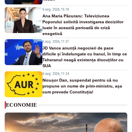
6 aug. 2026, 15:18
Ana Maria Păcuraru: Televiziunea
Poporului solicită investigarea deciziilor
luate în această perioadă de criză
enegetică
6 aug. 2026, 11:27
JD Vance anunță negocieri de pace
dificile și îndelungate cu Iranul, în timp ce
Teheranul neagă existența discuțiilor cu
SUA
6 aug. 2026, 11:24
Nicușor Dan, suspendat pentru că nu
propune un nume de prim-ministru, așa
cum prevede Constituția!
ECONOMIE