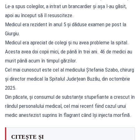
Le-a spus colegilor, a intrat un brancardier și așa l-au găsit,
apoi au început să îl resusciteze.
Medicul era rezident în anul 5 și dăduse examen pe post la
Giurgiu.
Medicul era apreciat de colegi și nu avea probleme la spital.
Acesta avea doi copii mici, de până în trei ani. 46 de medici au
murit până acum în timpul gărzilor.
Cel mai cunoscut este cel al medicului Ștefania Szabo, chirurg
și director medical la Spitalul Județean Buzău, din octombrie
2025.
Din păcate, și consumul de substanțe stupefiante a crescut în
rândul personalului medical, cel mai recent fiind cazul unui
medic anestezist suprins în flagrant când își injecta morfină.
CITEȘTE ȘI