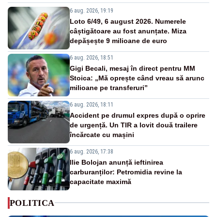
6 aug. 2026, 19:19
Loto 6/49, 6 august 2026. Numerele
câștigătoare au fost anunțate. Miza
depășește 9 milioane de euro
6 aug. 2026, 18:51
Gigi Becali, mesaj în direct pentru MM
Stoica: „Mă oprește când vreau să arunc
milioane pe transferuri”
6 aug. 2026, 18:11
Accident pe drumul expres după o oprire
de urgență. Un TIR a lovit două trailere
încărcate cu mașini
6 aug. 2026, 17:38
Ilie Bolojan anunță ieftinirea
carburanților: Petromidia revine la
capacitate maximă
POLITICA