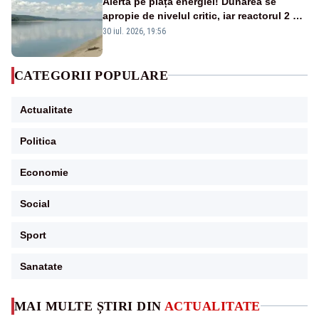
Alertă pe piața energiei! Dunărea se
apropie de nivelul critic, iar reactorul 2 de
la Cernavodă ar putea fi oprit
30 iul. 2026, 19:56
CATEGORII POPULARE
Actualitate
Politica
Economie
Social
Sport
Sanatate
MAI MULTE ȘTIRI DIN
ACTUALITATE