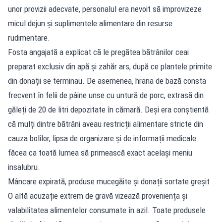
unor provizii adecvate, personalul era nevoit să improvizeze
micul dejun și suplimentele alimentare din resurse
rudimentare.
Fosta angajată a explicat că le pregătea bătrânilor ceai
preparat exclusiv din apă și zahăr ars, după ce plantele primite
din donații se terminau. De asemenea, hrana de bază consta
frecvent în felii de pâine unse cu untură de porc, extrasă din
găleți de 20 de litri depozitate în cămară. Deși era conștientă
că mulți dintre bătrâni aveau restricții alimentare stricte din
cauza bolilor, lipsa de organizare și de informații medicale
făcea ca toată lumea să primească exact același meniu
insalubru.
Mâncare expirată, produse mucegăite și donații sortate greșit
O altă acuzație extrem de gravă vizează proveniența și
valabilitatea alimentelor consumate în azil. Toate produsele