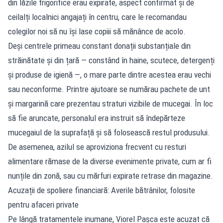
din lăzile frigorifice erau expirate, aspect confirmat și de
ceilalți localnici angajați în centru, care le recomandau
colegilor noi să nu își lase copiii să mănânce de acolo.
Deși centrele primeau constant donații substanțiale din
străinătate și din țară — constând în haine, scutece, detergenți
și produse de igienă —, o mare parte dintre acestea erau vechi
sau neconforme. Printre ajutoare se numărau pachete de unt
și margarină care prezentau straturi vizibile de mucegai. În loc
să fie aruncate, personalul era instruit să îndepărteze
mucegaiul de la suprafață și să folosească restul produsului.
De asemenea, azilul se aproviziona frecvent cu resturi
alimentare rămase de la diverse evenimente private, cum ar fi
nunțile din zonă, sau cu mărfuri expirate retrase din magazine.
Acuzații de spoliere financiară: Averile bătrânilor, folosite
pentru afaceri private
Pe lângă tratamentele inumane, Viorel Pașca este acuzat că