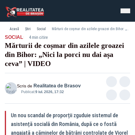
Acasă
Știri
Social
Mărturii de coșmar din azilele groazei din Bihor: „Nici la porci nu dai așa ceva” | VIDEO
·
SOCIAL
4 min citire
Mărturii de coșmar din azilele groazei
din Bihor: „Nici la porci nu dai așa
ceva” | VIDEO
Realitatea de Brasov
Scris de
Publicat:
9 iul. 2026, 17:32
Un nou scandal de proporții zguduie sistemul de
asistență socială din România, după ce o fostă
angajată a căminelor de bătrâni controlate de Viorel