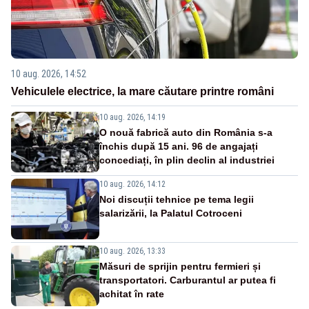
10 aug. 2026, 14:52
Vehiculele electrice, la mare căutare printre români
10 aug. 2026, 14:19
O nouă fabrică auto din România s-a
închis după 15 ani. 96 de angajați
concediați, în plin declin al industriei
10 aug. 2026, 14:12
Noi discuții tehnice pe tema legii
salarizării, la Palatul Cotroceni
10 aug. 2026, 13:33
Măsuri de sprijin pentru fermieri și
transportatori. Carburantul ar putea fi
achitat în rate