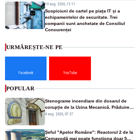
10 aug. 2026, 13:11
Suspiciuni de cartel pe piața IT și a
echipamentelor de securitate. Trei
companii sunt anchetate de Consiliul
Concurenței
URMĂREȘTE-NE PE
Facebook
YouTube
POPULAR
Stenograme incendiare din dosarul de
corupție de la Uzina Mecanică. Prăduirea
banilor din programul SAFE, interceptată
4 aug. 2026, 07:37
de DNA
Șeful "Apelor Române": Reactorul 2 de la
Cernavodă mai poate funcționa doar 5