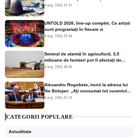
zile
4 aug. 2026, 07:41
UNTOLD 2026, line-up complet. Ce artiști
sunt programați în fiecare zi
4 aug. 2026, 07:44
Semnal de alarmă în agricultură. 3,5
milioane de fermieri pot fi afectați de
strategia pentru conservarea
4 aug. 2026, 08:03
biodiversității
Alexandru Rogobete, ironii la adresa lui
Ilie Bolojan: „Ați consumat tot curentul
urmărind șobolani imaginari”
4 aug. 2026, 07:34
CATEGORII POPULARE
Actualitate