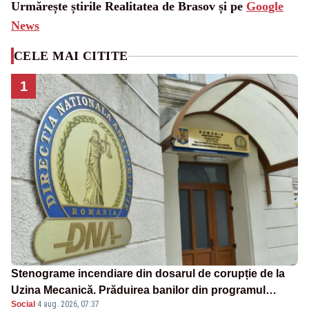
Urmărește știrile Realitatea de Brasov și pe
Google
News
CELE MAI CITITE
1
Stenograme incendiare din dosarul de corupție de la
Uzina Mecanică. Prăduirea banilor din programul
Social
·
4 aug. 2026, 07:37
SAFE, interceptată de DNA