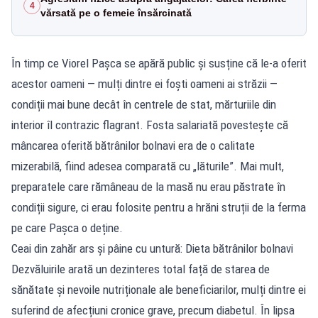
4
vărsată pe o femeie însărcinată
În timp ce Viorel Pașca se apără public și susține că le-a oferit
acestor oameni — mulți dintre ei foști oameni ai străzii —
condiții mai bune decât în centrele de stat, mărturiile din
interior îl contrazic flagrant. Fosta salariată povestește că
mâncarea oferită bătrânilor bolnavi era de o calitate
mizerabilă, fiind adesea comparată cu „lăturile”. Mai mult,
preparatele care rămâneau de la masă nu erau păstrate în
condiții sigure, ci erau folosite pentru a hrăni struții de la ferma
pe care Pașca o deține.
Ceai din zahăr ars și pâine cu untură: Dieta bătrânilor bolnavi
Dezvăluirile arată un dezinteres total față de starea de
sănătate și nevoile nutriționale ale beneficiarilor, mulți dintre ei
suferind de afecțiuni cronice grave, precum diabetul. În lipsa