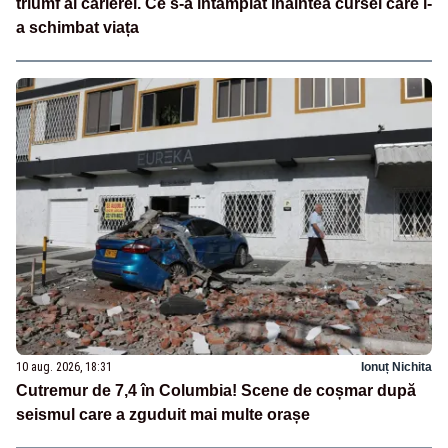
triumf al carierei. Ce s-a întâmplat înaintea cursei care i-
a schimbat viața
10 aug. 2026, 18:31
Ionuț Nichita
Cutremur de 7,4 în Columbia! Scene de coșmar după
seismul care a zguduit mai multe orașe