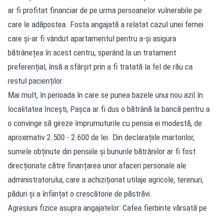
ar fi profitat financiar de pe urma persoanelor vulnerabile pe
care le adăpostea. Fosta angajată a relatat cazul unei femei
care și-ar fi vândut apartamentul pentru a-și asigura
bătrânețea în acest centru, sperând la un tratament
preferențial, însă a sfârșit prin a fi tratată la fel de rău ca
restul pacienților.
Mai mult, în perioada în care se punea bazele unui nou azil în
localitatea Incești, Pașca ar fi dus o bătrână la bancă pentru a
o convinge să gireze împrumuturile cu pensia ei modestă, de
aproximativ 2.500 - 2.600 de lei. Din declarațiile martorilor,
sumele obținute din pensiile și bunurile bătrânilor ar fi fost
direcționate către finanțarea unor afaceri personale ale
administratorului, care a achiziționat utilaje agricole, terenuri,
păduri și a înființat o crescătorie de păstrăvi.
Agresiuni fizice asupra angajatelor: Cafea fierbinte vărsată pe