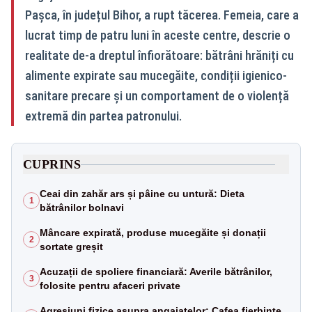
Pașca, în județul Bihor, a rupt tăcerea. Femeia, care a
lucrat timp de patru luni în aceste centre, descrie o
realitate de-a dreptul înfiorătoare: bătrâni hrăniți cu
alimente expirate sau mucegăite, condiții igienico-
sanitare precare și un comportament de o violență
extremă din partea patronului.
CUPRINS
Ceai din zahăr ars și pâine cu untură: Dieta
1
bătrânilor bolnavi
Mâncare expirată, produse mucegăite și donații
2
sortate greșit
Acuzații de spoliere financiară: Averile bătrânilor,
3
folosite pentru afaceri private
Agresiuni fizice asupra angajatelor: Cafea fierbinte