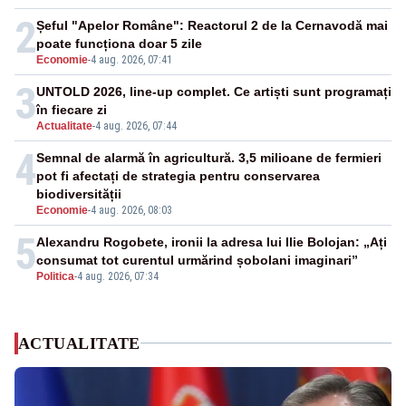
2
Șeful "Apelor Române": Reactorul 2 de la Cernavodă mai
poate funcționa doar 5 zile
Economie
-
4 aug. 2026, 07:41
3
UNTOLD 2026, line-up complet. Ce artiști sunt programați
în fiecare zi
Actualitate
-
4 aug. 2026, 07:44
4
Semnal de alarmă în agricultură. 3,5 milioane de fermieri
pot fi afectați de strategia pentru conservarea
biodiversității
Economie
-
4 aug. 2026, 08:03
5
Alexandru Rogobete, ironii la adresa lui Ilie Bolojan: „Ați
consumat tot curentul urmărind șobolani imaginari”
Politica
-
4 aug. 2026, 07:34
ACTUALITATE