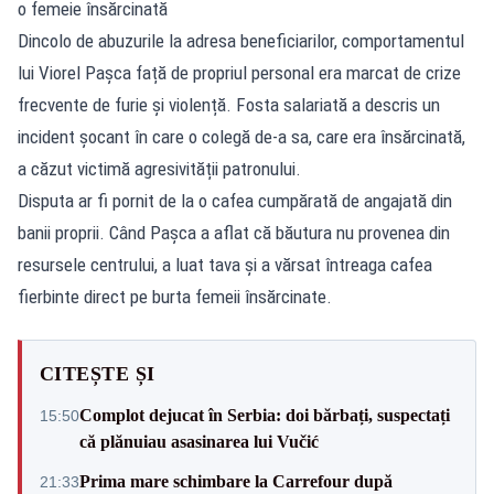
o femeie însărcinată
Dincolo de abuzurile la adresa beneficiarilor, comportamentul
lui Viorel Pașca față de propriul personal era marcat de crize
frecvente de furie și violență. Fosta salariată a descris un
incident șocant în care o colegă de-a sa, care era însărcinată,
a căzut victimă agresivității patronului.
Disputa ar fi pornit de la o cafea cumpărată de angajată din
banii proprii. Când Pașca a aflat că băutura nu provenea din
resursele centrului, a luat tava și a vărsat întreaga cafea
fierbinte direct pe burta femeii însărcinate.
CITEȘTE ȘI
Complot dejucat în Serbia: doi bărbați, suspectați
15:50
că plănuiau asasinarea lui Vučić
Prima mare schimbare la Carrefour după
21:33