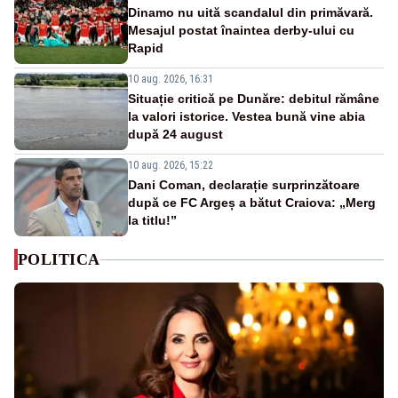
Dinamo nu uită scandalul din primăvară.
Mesajul postat înaintea derby-ului cu
Rapid
10 aug. 2026, 16:31
Situație critică pe Dunăre: debitul rămâne
la valori istorice. Vestea bună vine abia
după 24 august
10 aug. 2026, 15:22
Dani Coman, declarație surprinzătoare
după ce FC Argeș a bătut Craiova: „Merg
la titlu!”
POLITICA