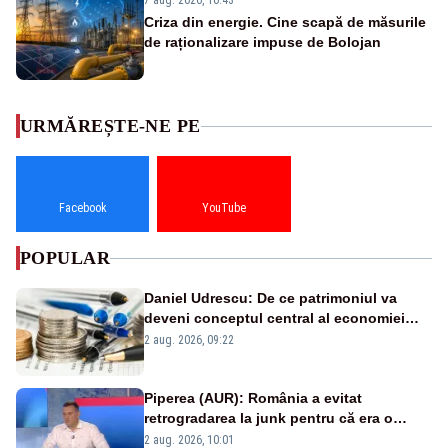
7 aug. 2026, 10:43
Criza din energie. Cine scapă de măsurile
de raționalizare impuse de Bolojan
URMĂREȘTE-NE PE
Facebook
YouTube
POPULAR
Daniel Udrescu: De ce patrimoniul va
deveni conceptul central al economiei
viitoare?
2 aug. 2026, 09:22
Piperea (AUR): România a evitat
retrogradarea la junk pentru că era o
catastrofă pentru bănci și fondurile de
2 aug. 2026, 10:01