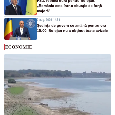
PSD, replică dură pentru Bolojan:
„România este într-o situație de forță
majoră”
7 aug. 2026, 14:51
Ședința de guvern se amână pentru ora
15:00. Bolojan nu a obținut toate avizele
ECONOMIE