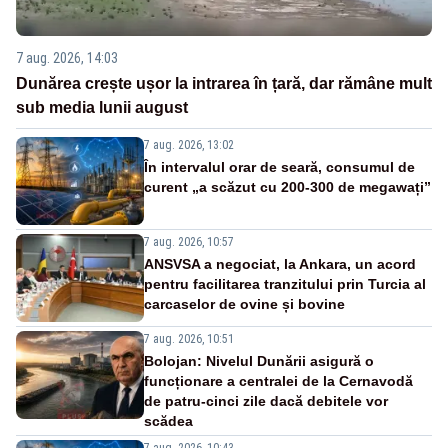
7 aug. 2026, 14:03
Dunărea crește ușor la intrarea în țară, dar rămâne mult
sub media lunii august
7 aug. 2026, 13:02
În intervalul orar de seară, consumul de
curent „a scăzut cu 200-300 de megawați”
7 aug. 2026, 10:57
ANSVSA a negociat, la Ankara, un acord
pentru facilitarea tranzitului prin Turcia al
carcaselor de ovine și bovine
7 aug. 2026, 10:51
Bolojan: Nivelul Dunării asigură o
funcționare a centralei de la Cernavodă
de patru-cinci zile dacă debitele vor
scădea