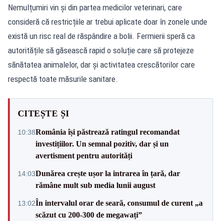
Nemulțumiri vin și din partea medicilor veterinari, care
consideră că restricțiile ar trebui aplicate doar în zonele unde
există un risc real de răspândire a bolii. Fermierii speră ca
autoritățile să găsească rapid o soluție care să protejeze
sănătatea animalelor, dar și activitatea crescătorilor care
respectă toate măsurile sanitare.
CITEȘTE ȘI
România își păstrează ratingul recomandat
10:38
investițiilor. Un semnal pozitiv, dar și un
avertisment pentru autorități
Dunărea crește ușor la intrarea în țară, dar
14:03
rămâne mult sub media lunii august
În intervalul orar de seară, consumul de curent „a
13:02
scăzut cu 200-300 de megawați”