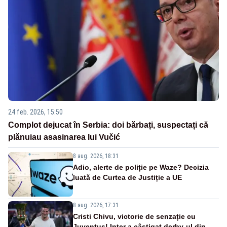
24 feb. 2026, 15:50
Complot dejucat în Serbia: doi bărbați, suspectați că
plănuiau asasinarea lui Vučić
8 aug. 2026, 18:31
Adio, alerte de poliție pe Waze? Decizia
luată de Curtea de Justiție a UE
8 aug. 2026, 17:31
Cristi Chivu, victorie de senzație cu
Juventus! Inter a câștigat derby-ul din