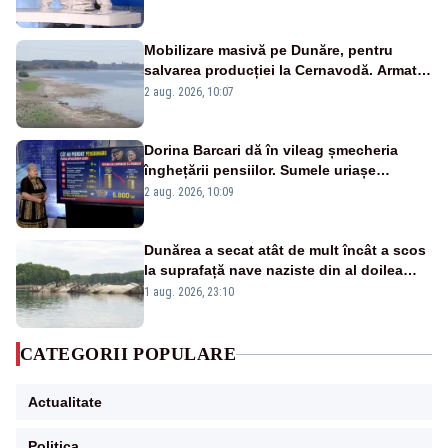
pensii
Mobilizare masivă pe Dunăre, pentru
salvarea producției la Cernavodă. Armata
va detona o stâncă și va devia apa
2 aug. 2026, 10:07
fluviului - IMAGINI AERIENE
Dorina Barcari dă în vileag șmecheria
înghețării pensiilor. Sumele uriașe
pierdute de fiecare român
2 aug. 2026, 10:09
Dunărea a secat atât de mult încât a scos
la suprafață nave naziste din al doilea
război mondial
1 aug. 2026, 23:10
CATEGORII POPULARE
Actualitate
Politica