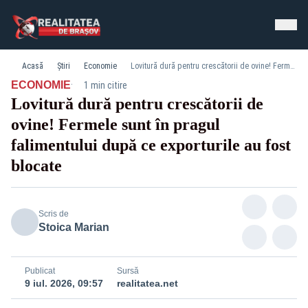
Acasă
Știri
Economie
Lovitură dură pentru crescătorii de ovine! Fermele sunt în pragul falimentului după ce exporturile au fost blocate
·
ECONOMIE
1 min citire
Lovitură dură pentru crescătorii de
ovine! Fermele sunt în pragul
falimentului după ce exporturile au fost
blocate
Scris de
Stoica Marian
Publicat
Sursă
9 iul. 2026, 09:57
realitatea.net