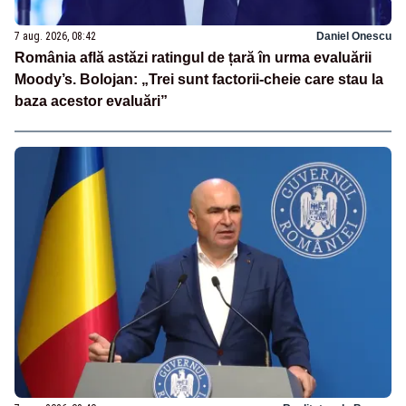
7 aug. 2026, 08:42
Daniel Onescu
România află astăzi ratingul de țară în urma evaluării
Moody’s. Bolojan: „Trei sunt factorii-cheie care stau la
baza acestor evaluări”