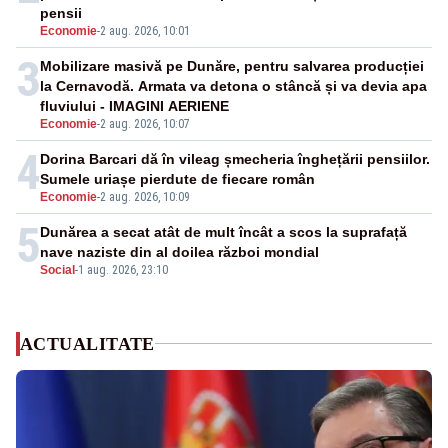
pensii
Economie
-
2 aug. 2026, 10:01
3
Mobilizare masivă pe Dunăre, pentru salvarea producției
la Cernavodă. Armata va detona o stâncă și va devia apa
fluviului - IMAGINI AERIENE
Economie
-
2 aug. 2026, 10:07
4
Dorina Barcari dă în vileag șmecheria înghețării pensiilor.
Sumele uriașe pierdute de fiecare român
Economie
-
2 aug. 2026, 10:09
5
Dunărea a secat atât de mult încât a scos la suprafață
nave naziste din al doilea război mondial
Social
-
1 aug. 2026, 23:10
ACTUALITATE