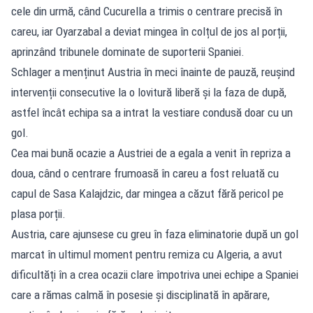
cele din urmă, când Cucurella a trimis o centrare precisă în
careu, iar Oyarzabal a deviat mingea în colțul de jos al porții,
aprinzând tribunele dominate de suporterii Spaniei.
Schlager a menținut Austria în meci înainte de pauză, reușind
intervenții consecutive la o lovitură liberă și la faza de după,
astfel încât echipa sa a intrat la vestiare condusă doar cu un
gol.
Cea mai bună ocazie a Austriei de a egala a venit în repriza a
doua, când o centrare frumoasă în careu a fost reluată cu
capul de Sasa Kalajdzic, dar mingea a căzut fără pericol pe
plasa porții.
Austria, care ajunsese cu greu în faza eliminatorie după un gol
marcat în ultimul moment pentru remiza cu Algeria, a avut
dificultăți în a crea ocazii clare împotriva unei echipe a Spaniei
care a rămas calmă în posesie și disciplinată în apărare,