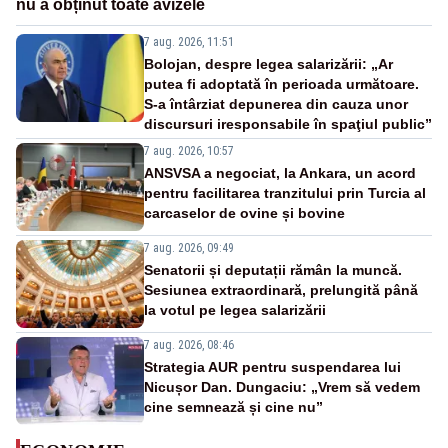
nu a obținut toate avizele
7 aug. 2026, 11:51
Bolojan, despre legea salarizării: „Ar
putea fi adoptată în perioada următoare.
S-a întârziat depunerea din cauza unor
discursuri iresponsabile în spaţiul public”
7 aug. 2026, 10:57
ANSVSA a negociat, la Ankara, un acord
pentru facilitarea tranzitului prin Turcia al
carcaselor de ovine și bovine
7 aug. 2026, 09:49
Senatorii și deputații rămân la muncă.
Sesiunea extraordinară, prelungită până
la votul pe legea salarizării
7 aug. 2026, 08:46
Strategia AUR pentru suspendarea lui
Nicușor Dan. Dungaciu: „Vrem să vedem
cine semnează și cine nu”