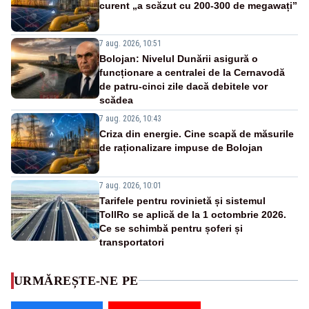
curent „a scăzut cu 200-300 de megawați”
7 aug. 2026, 10:51
Bolojan: Nivelul Dunării asigură o
funcționare a centralei de la Cernavodă
de patru-cinci zile dacă debitele vor
scădea
7 aug. 2026, 10:43
Criza din energie. Cine scapă de măsurile
de raționalizare impuse de Bolojan
7 aug. 2026, 10:01
Tarifele pentru rovinietă și sistemul
TollRo se aplică de la 1 octombrie 2026.
Ce se schimbă pentru șoferi și
transportatori
URMĂREȘTE-NE PE