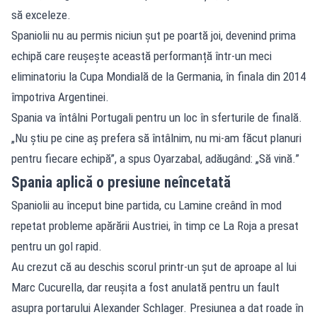
să exceleze.
Spaniolii nu au permis niciun șut pe poartă joi, devenind prima
echipă care reușește această performanță într-un meci
eliminatoriu la Cupa Mondială de la Germania, în finala din 2014
împotriva Argentinei.
Spania va întâlni Portugali pentru un loc în sferturile de finală.
„Nu știu pe cine aș prefera să întâlnim, nu mi-am făcut planuri
pentru fiecare echipă”, a spus Oyarzabal, adăugând: „Să vină.”
Spania aplică o presiune neîncetată
Spaniolii au început bine partida, cu Lamine creând în mod
repetat probleme apărării Austriei, în timp ce La Roja a presat
pentru un gol rapid.
Au crezut că au deschis scorul printr-un șut de aproape al lui
Marc Cucurella, dar reușita a fost anulată pentru un fault
asupra portarului Alexander Schlager. Presiunea a dat roade în