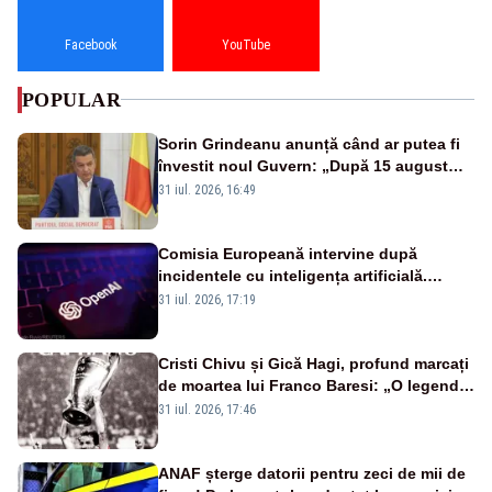
Facebook
YouTube
POPULAR
Sorin Grindeanu anunță când ar putea fi
învestit noul Guvern: „După 15 august
sunt șanse mai mari”
31 iul. 2026, 16:49
Comisia Europeană intervine după
incidentele cu inteligența artificială.
OpenAI și Anthropic, vizate
31 iul. 2026, 17:19
Cristi Chivu și Gică Hagi, profund marcați
de moartea lui Franco Baresi: „O legendă
a fotbalului mondial”
31 iul. 2026, 17:46
ANAF șterge datorii pentru zeci de mii de