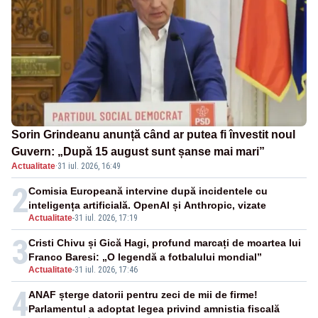
Sorin Grindeanu anunță când ar putea fi învestit noul
Guvern: „După 15 august sunt șanse mai mari”
Actualitate
·
31 iul. 2026, 16:49
2
Comisia Europeană intervine după incidentele cu
inteligența artificială. OpenAI și Anthropic, vizate
Actualitate
-
31 iul. 2026, 17:19
3
Cristi Chivu și Gică Hagi, profund marcați de moartea lui
Franco Baresi: „O legendă a fotbalului mondial”
Actualitate
-
31 iul. 2026, 17:46
4
ANAF șterge datorii pentru zeci de mii de firme!
Parlamentul a adoptat legea privind amnistia fiscală