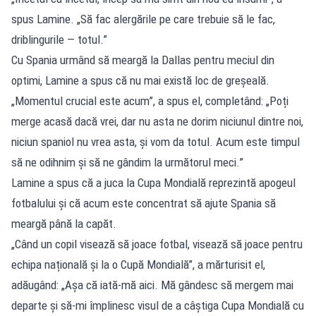
spus Lamine. „Să fac alergările pe care trebuie să le fac,
driblingurile — totul.”
Cu Spania urmând să meargă la Dallas pentru meciul din
optimi, Lamine a spus că nu mai există loc de greșeală.
„Momentul crucial este acum”, a spus el, completând: „Poți
merge acasă dacă vrei, dar nu asta ne dorim niciunul dintre noi,
niciun spaniol nu vrea asta, și vom da totul. Acum este timpul
să ne odihnim și să ne gândim la următorul meci.”
Lamine a spus că a juca la Cupa Mondială reprezintă apogeul
fotbalului și că acum este concentrat să ajute Spania să
meargă până la capăt.
„Când un copil visează să joace fotbal, visează să joace pentru
echipa națională și la o Cupă Mondială”, a mărturisit el,
adăugând: „Așa că iată-mă aici. Mă gândesc să mergem mai
departe și să-mi împlinesc visul de a câștiga Cupa Mondială cu