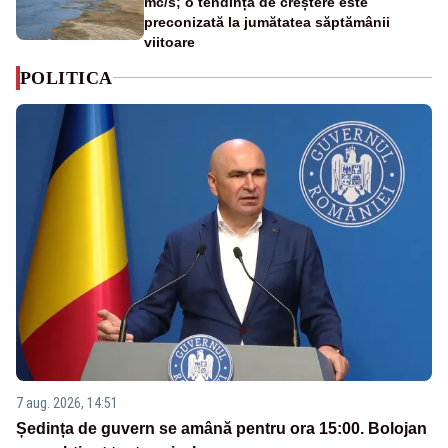
mc/s; o tendință de creștere este
preconizată la jumătatea săptămânii
viitoare
POLITICA
7 aug. 2026, 14:51
Ședința de guvern se amână pentru ora 15:00. Bolojan