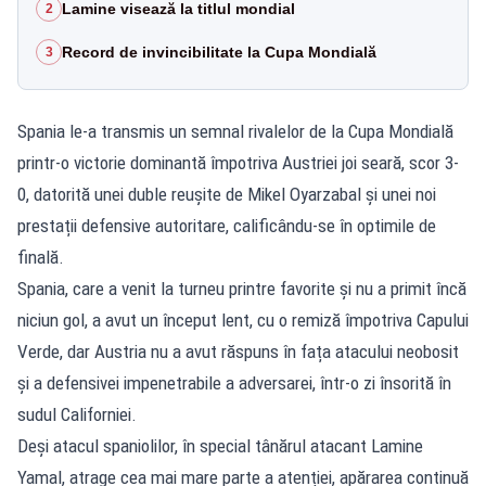
Lamine visează la titlul mondial
2
Record de invincibilitate la Cupa Mondială
3
Spania le-a transmis un semnal rivalelor de la Cupa Mondială
printr-o victorie dominantă împotriva Austriei joi seară, scor 3-
0, datorită unei duble reușite de Mikel Oyarzabal și unei noi
prestații defensive autoritare, calificându-se în optimile de
finală.
Spania, care a venit la turneu printre favorite și nu a primit încă
niciun gol, a avut un început lent, cu o remiză împotriva Capului
Verde, dar Austria nu a avut răspuns în fața atacului neobosit
și a defensivei impenetrabile a adversarei, într-o zi însorită în
sudul Californiei.
Deși atacul spaniolilor, în special tânărul atacant Lamine
Yamal, atrage cea mai mare parte a atenției, apărarea continuă