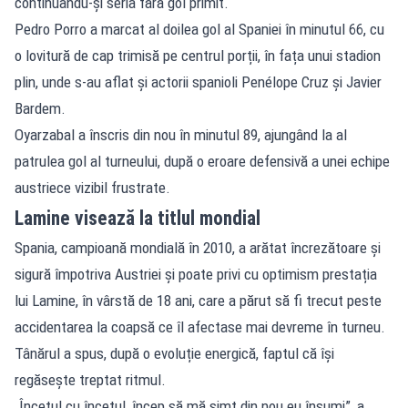
continuându-și seria fără gol primit.
Pedro Porro a marcat al doilea gol al Spaniei în minutul 66, cu
o lovitură de cap trimisă pe centrul porții, în fața unui stadion
plin, unde s-au aflat și actorii spanioli Penélope Cruz și Javier
Bardem.
Oyarzabal a înscris din nou în minutul 89, ajungând la al
patrulea gol al turneului, după o eroare defensivă a unei echipe
austriece vizibil frustrate.
Lamine visează la titlul mondial
Spania, campioană mondială în 2010, a arătat încrezătoare și
sigură împotriva Austriei și poate privi cu optimism prestația
lui Lamine, în vârstă de 18 ani, care a părut să fi trecut peste
accidentarea la coapsă ce îl afectase mai devreme în turneu.
Tânărul a spus, după o evoluție energică, faptul că își
regăsește treptat ritmul.
„Încetul cu încetul, încep să mă simt din nou eu însumi”, a