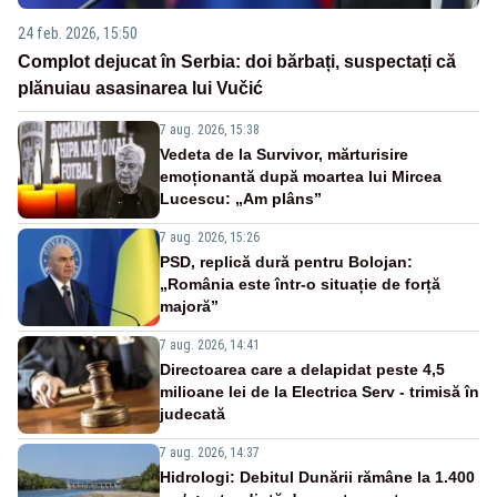
24 feb. 2026, 15:50
Complot dejucat în Serbia: doi bărbați, suspectați că
plănuiau asasinarea lui Vučić
7 aug. 2026, 15:38
Vedeta de la Survivor, mărturisire
emoționantă după moartea lui Mircea
Lucescu: „Am plâns”
7 aug. 2026, 15:26
PSD, replică dură pentru Bolojan:
„România este într-o situație de forță
majoră”
7 aug. 2026, 14:41
Directoarea care a delapidat peste 4,5
milioane lei de la Electrica Serv - trimisă în
judecată
7 aug. 2026, 14:37
Hidrologi: Debitul Dunării rămâne la 1.400