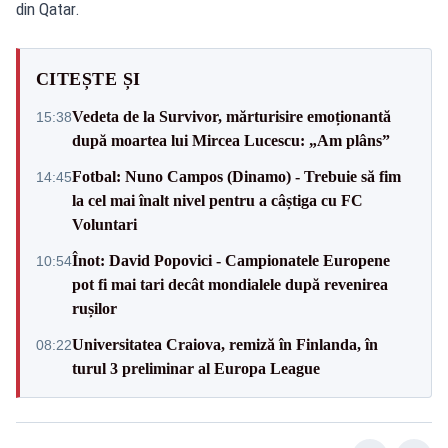
din Qatar.
CITEȘTE ȘI
Vedeta de la Survivor, mărturisire emoționantă
15:38
după moartea lui Mircea Lucescu: „Am plâns”
Fotbal: Nuno Campos (Dinamo) - Trebuie să fim
14:45
la cel mai înalt nivel pentru a câștiga cu FC
Voluntari
Înot: David Popovici - Campionatele Europene
10:54
pot fi mai tari decât mondialele după revenirea
rușilor
Universitatea Craiova, remiză în Finlanda, în
08:22
turul 3 preliminar al Europa League