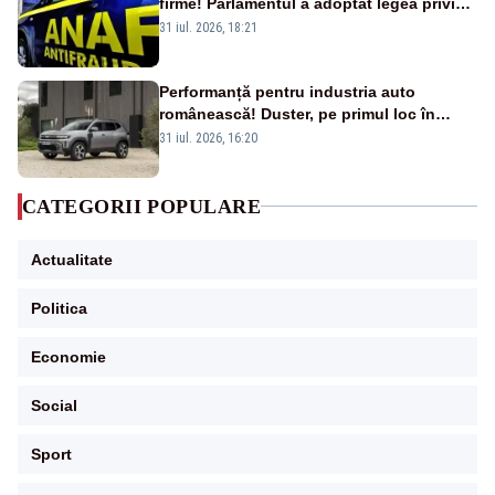
firme! Parlamentul a adoptat legea privind
amnistia fiscală
31 iul. 2026, 18:21
Performanță pentru industria auto
românească! Duster, pe primul loc în
topul vânzărilor din Ucraina
31 iul. 2026, 16:20
CATEGORII POPULARE
Actualitate
Politica
Economie
Social
Sport