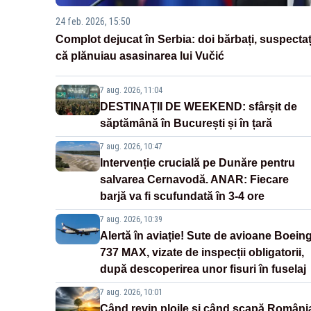
24 feb. 2026, 15:50
Complot dejucat în Serbia: doi bărbați, suspectaț
că plănuiau asasinarea lui Vučić
7 aug. 2026, 11:04
DESTINAȚII DE WEEKEND: sfârșit de
săptămână în București și în țară
7 aug. 2026, 10:47
Intervenție crucială pe Dunăre pentru
salvarea Cernavodă. ANAR: Fiecare
barjă va fi scufundată în 3-4 ore
7 aug. 2026, 10:39
Alertă în aviație! Sute de avioane Boein
737 MAX, vizate de inspecții obligatorii,
după descoperirea unor fisuri în fuselaj
7 aug. 2026, 10:01
Când revin ploile și când scapă Români