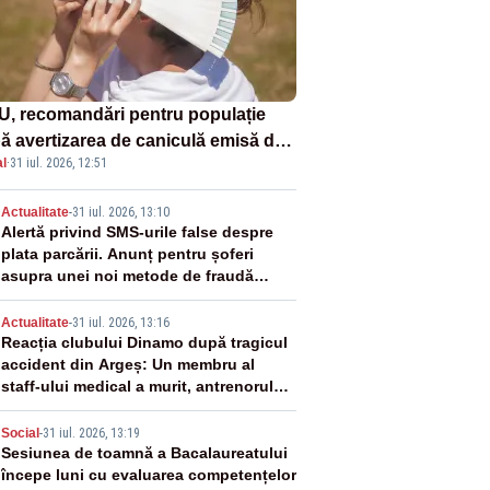
U, recomandări pentru populație
ă avertizarea de caniculă emisă de
l
·
31 iul. 2026, 12:51
eorologi
2
Actualitate
-
31 iul. 2026, 13:10
Alertă privind SMS-urile false despre
plata parcării. Anunț pentru șoferi
asupra unei noi metode de fraudă
online
3
Actualitate
-
31 iul. 2026, 13:16
Reacția clubului Dinamo după tragicul
accident din Argeș: Un membru al
staff-ului medical a murit, antrenorul
Adrian Ropotan este în spital
4
Social
-
31 iul. 2026, 13:19
Sesiunea de toamnă a Bacalaureatului
începe luni cu evaluarea competențelor