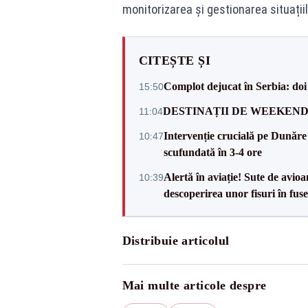
monitorizarea și gestionarea situațiil
CITEȘTE ȘI
Complot dejucat în Serbia: doi 
15:50
DESTINAȚII DE WEEKEND: sfâr
11:04
Intervenție crucială pe Dunăr
10:47
scufundată în 3-4 ore
Alertă în aviație! Sute de avio
10:39
descoperirea unor fisuri în fuse
Distribuie articolul
Mai multe articole despre