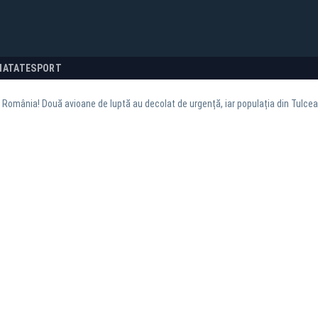
NATATE
SPORT
n România! Două avioane de luptă au decolat de urgență, iar populația din Tulcea