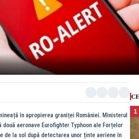
CE
1
ineață în apropierea graniței României. Ministerul
ă două aeronave Eurofighter Typhoon ale Forțelor
te de la sol după detectarea unor ținte aeriene în