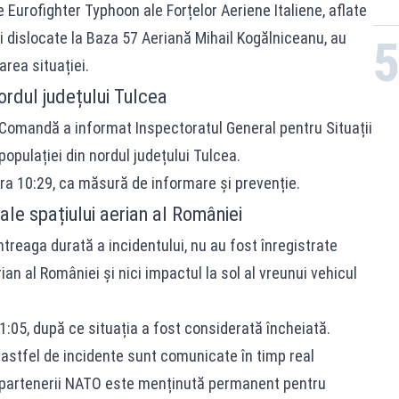
Eurofighter Typhoon ale Forțelor Aeriene Italiene, aflate
și dislocate la Baza 57 Aeriană Mihail Kogălniceanu, au
rea situației.
nordul județului Tulcea
de Comandă a informat Inspectoratul General pentru Situații
opulației din nordul județului Tulcea.
ora 10:29, ca măsură de informare și prevenție.
ale spațiului aerian al României
întreaga durată a incidentului, nu au fost înregistrate
ian al României și nici impactul la sol al vreunui vehicul
11:05, după ce situația a fost considerată încheiată.
stfel de incidente sunt comunicate în timp real
cu partenerii NATO este menținută permanent pentru