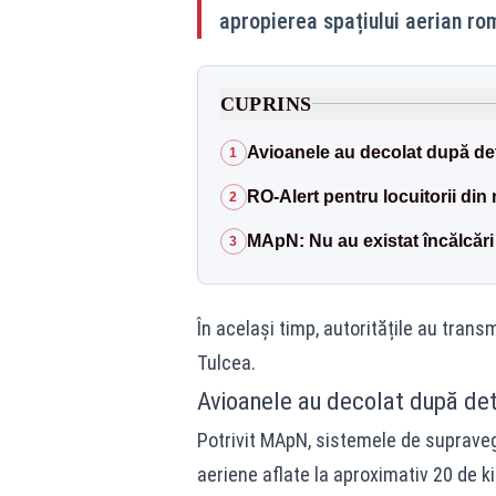
apropierea spațiului aerian rom
CUPRINS
Avioanele au decolat după det
1
RO-Alert pentru locuitorii din
2
MApN: Nu au existat încălcări 
3
În același timp, autoritățile au trans
Tulcea.
Avioanele au decolat după det
Potrivit MApN, sistemele de supraveghe
aeriene aflate la aproximativ 20 de kil