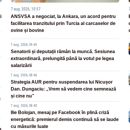
7 aug. 2026, 10:57
i
ANSVSA a negociat, la Ankara, un acord pentru
facilitarea tranzitului prin Turcia al carcaselor de
ovine și bovine
7 aug. 2026, 09:49
Senatorii și deputații rămân la muncă. Sesiunea
extraordinară, prelungită până la votul pe legea
salarizării
7 aug. 2026, 08:46
Strategia AUR pentru suspendarea lui Nicușor
Dan. Dungaciu: „Vrem să vedem cine semnează
și cine nu”
g
7 aug. 2026, 08:40
Ilie Bolojan, mesaj pe Facebook în plină criză
energetică: premierul demis continuă să se laude
cu măsurile luate
a