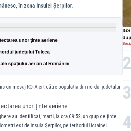
ânesc, în zona Insulei Șerpilor.
IGS
dup
ectarea unor ținte aeriene
Socia
met
 nordul județului Tulcea
ale spațiului aerian al României
mis un mesaj RO-Alert către populația din nordul județului
ectarea unor ținte aeriene
re au identificat, marți, la ora 09:52, un grup de ținte
ometri est de Insula Șerpilor, pe teritoriul Ucrainei.