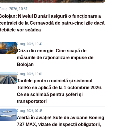
7 aug. 2026, 10:51
Bolojan: Nivelul Dunării asigură o funcționare a
centralei de la Cernavodă de patru-cinci zile dacă
debitele vor scădea
7 aug. 2026, 10:43
Criza din energie. Cine scapă de
măsurile de raționalizare impuse de
Bolojan
7 aug. 2026, 10:01
Tarifele pentru rovinietă și sistemul
TollRo se aplică de la 1 octombrie 2026.
Ce se schimbă pentru șoferi și
transportatori
7 aug. 2026, 09:45
Alertă în aviație! Sute de avioane Boeing
737 MAX, vizate de inspecții obligatorii,