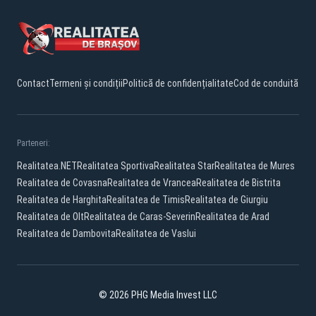
Contact
Termeni și condiții
Politică de confidențialitate
Cod de conduită
Parteneri:
Realitatea.NET
Realitatea Sportiva
Realitatea Star
Realitatea de Mures
Realitatea de Covasna
Realitatea de Vrancea
Realitatea de Bistrita
Realitatea de Harghita
Realitatea de Timis
Realitatea de Giurgiu
Realitatea de Olt
Realitatea de Caras-Severin
Realitatea de Arad
Realitatea de Dambovita
Realitatea de Vaslui
© 2026 PHG Media Invest LLC
Facebook
YouTube