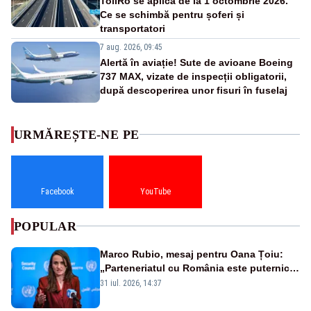
TollRo se aplică de la 1 octombrie 2026.
Ce se schimbă pentru șoferi și
transportatori
7 aug. 2026, 09:45
Alertă în aviație! Sute de avioane Boeing
737 MAX, vizate de inspecții obligatorii,
după descoperirea unor fisuri în fuselaj
URMĂREȘTE-NE PE
Facebook
YouTube
POPULAR
Marco Rubio, mesaj pentru Oana Țoiu:
„Parteneriatul cu România este puternic
și prețuit”
31 iul. 2026, 14:37