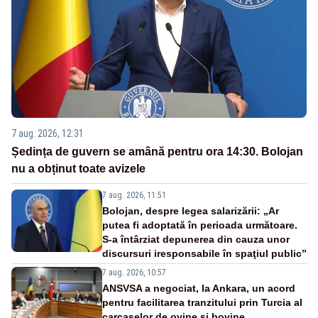
7 aug. 2026, 12:31
Ședința de guvern se amână pentru ora 14:30. Bolojan
nu a obținut toate avizele
7 aug. 2026, 11:51
Bolojan, despre legea salarizării: „Ar
putea fi adoptată în perioada următoare.
S-a întârziat depunerea din cauza unor
discursuri iresponsabile în spaţiul public”
7 aug. 2026, 10:57
ANSVSA a negociat, la Ankara, un acord
pentru facilitarea tranzitului prin Turcia al
carcaselor de ovine și bovine