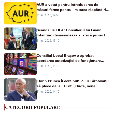
AUR a votat pentru introducerea de
măsuri ferme pentru limitarea răspândirii
virusului pestei porcine africane
31 iul. 2026, 14:55
Scandal la FIFA! Consilierul lui Gianni
Infantino demisionează și atacă proiectul
privind investitorii străini
31 iul. 2026, 15:10
Consiliul Local Brașov a aprobat
acordarea autorizaţiei de funcţionare
pentru şapte săli de jocuri
31 iul. 2026, 15:13
Florin Prunea îi cere public lui Târnovanu
să plece de la FCSB: „Du-te, nene,
învârtindu-te!”
31 iul. 2026, 14:10
CATEGORII POPULARE