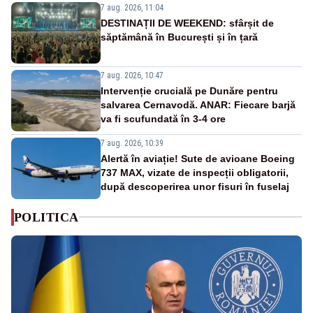
7 aug. 2026, 11:04
DESTINAȚII DE WEEKEND: sfârșit de
săptămână în București și în țară
7 aug. 2026, 10:47
Intervenție crucială pe Dunăre pentru
salvarea Cernavodă. ANAR: Fiecare barjă
va fi scufundată în 3-4 ore
7 aug. 2026, 10:39
Alertă în aviație! Sute de avioane Boeing
737 MAX, vizate de inspecții obligatorii,
după descoperirea unor fisuri în fuselaj
POLITICA