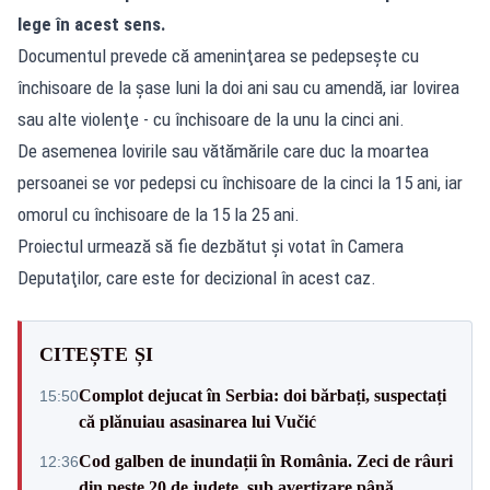
lege în acest sens.
Documentul prevede că ameninţarea se pedepseşte cu
închisoare de la șase luni la doi ani sau cu amendă, iar lovirea
sau alte violenţe - cu închisoare de la unu la cinci ani.
De asemenea lovirile sau vătămările care duc la moartea
persoanei se vor pedepsi cu închisoare de la cinci la 15 ani, iar
omorul cu închisoare de la 15 la 25 ani.
Proiectul urmează să fie dezbătut şi votat în Camera
Deputaţilor, care este for decizional în acest caz.
CITEȘTE ȘI
Complot dejucat în Serbia: doi bărbați, suspectați
15:50
că plănuiau asasinarea lui Vučić
Cod galben de inundații în România. Zeci de râuri
12:36
din peste 20 de județe, sub avertizare până