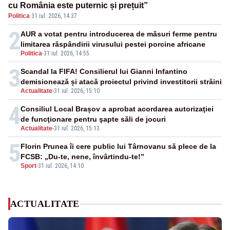
cu România este puternic și prețuit”
Politica
·
31 iul. 2026, 14:37
2
AUR a votat pentru introducerea de măsuri ferme pentru
limitarea răspândirii virusului pestei porcine africane
Politica
-
31 iul. 2026, 14:55
3
Scandal la FIFA! Consilierul lui Gianni Infantino
demisionează și atacă proiectul privind investitorii străini
Actualitate
-
31 iul. 2026, 15:10
4
Consiliul Local Brașov a aprobat acordarea autorizaţiei
de funcţionare pentru şapte săli de jocuri
Actualitate
-
31 iul. 2026, 15:13
5
Florin Prunea îi cere public lui Târnovanu să plece de la
FCSB: „Du-te, nene, învârtindu-te!”
Sport
-
31 iul. 2026, 14:10
ACTUALITATE