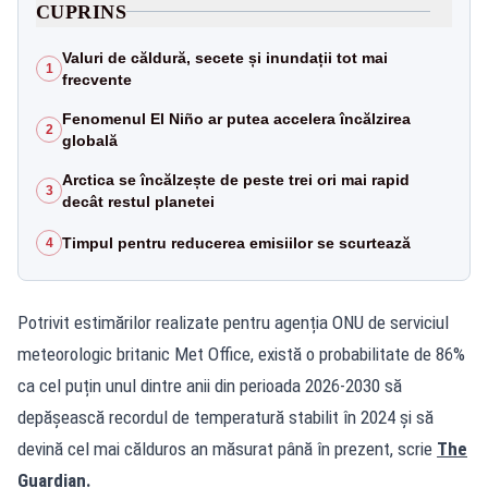
CUPRINS
Valuri de căldură, secete și inundații tot mai
1
frecvente
Fenomenul El Niño ar putea accelera încălzirea
2
globală
Arctica se încălzește de peste trei ori mai rapid
3
decât restul planetei
Timpul pentru reducerea emisiilor se scurtează
4
Potrivit estimărilor realizate pentru agenția ONU de serviciul
meteorologic britanic Met Office, există o probabilitate de 86%
ca cel puțin unul dintre anii din perioada 2026-2030 să
depășească recordul de temperatură stabilit în 2024 și să
devină cel mai călduros an măsurat până în prezent, scrie
The
Guardian.