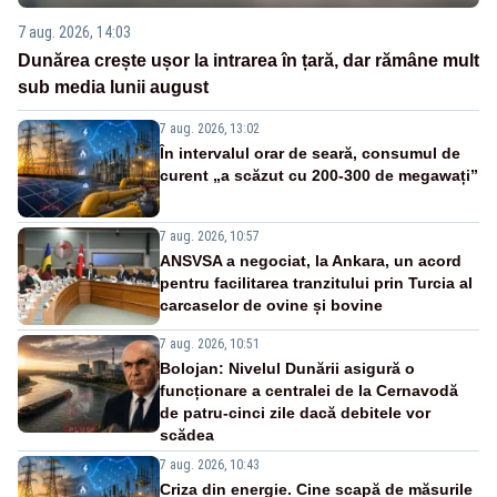
7 aug. 2026, 14:03
Dunărea crește ușor la intrarea în țară, dar rămâne mult
sub media lunii august
7 aug. 2026, 13:02
În intervalul orar de seară, consumul de
curent „a scăzut cu 200-300 de megawați”
7 aug. 2026, 10:57
ANSVSA a negociat, la Ankara, un acord
pentru facilitarea tranzitului prin Turcia al
carcaselor de ovine și bovine
7 aug. 2026, 10:51
Bolojan: Nivelul Dunării asigură o
funcționare a centralei de la Cernavodă
de patru-cinci zile dacă debitele vor
scădea
7 aug. 2026, 10:43
Criza din energie. Cine scapă de măsurile