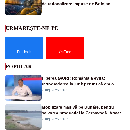
de raționalizare impuse de Bolojan
URMĂREȘTE-NE PE
Facebook
YouTube
POPULAR
Piperea (AUR): România a evitat
retrogradarea la junk pentru că era o
catastrofă pentru bănci și fondurile de
2 aug. 2026, 10:01
pensii
Mobilizare masivă pe Dunăre, pentru
salvarea producției la Cernavodă. Armata
va detona o stâncă și va devia apa
2 aug. 2026, 10:07
fluviului - IMAGINI AERIENE