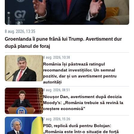
8 aug. 2026, 13:35
Groenlanda îi pune frână lui Trump. Avertisment dur
după planul de foraj
8 aug. 2026, 10:38
România își păstrează ratingul
recomandat investițiilor. Un semnal
pozitiv, dar și un avertisment pentru
autorități
8 aug. 2026, 08:51
Nicușor Dan, avertisment după decizia
Moody’s: „România trebuie să revină la
creștere economică”
7 aug. 2026, 15:26
PSD, replică dură pentru Bolojan:
„România este într-o situație de forță