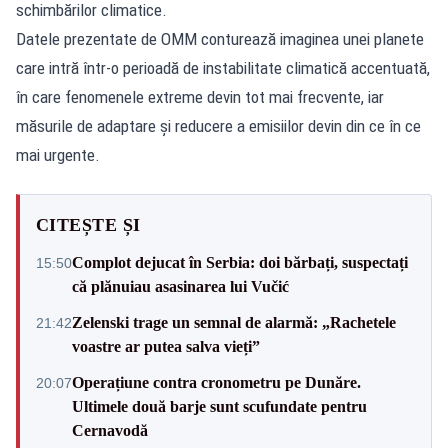
schimbărilor climatice.
Datele prezentate de OMM conturează imaginea unei planete
care intră într-o perioadă de instabilitate climatică accentuată,
în care fenomenele extreme devin tot mai frecvente, iar
măsurile de adaptare și reducere a emisiilor devin din ce în ce
mai urgente.
CITEȘTE ȘI
Complot dejucat în Serbia: doi bărbați, suspectați
15:50
că plănuiau asasinarea lui Vučić
Zelenski trage un semnal de alarmă: „Rachetele
21:42
voastre ar putea salva vieți”
Operațiune contra cronometru pe Dunăre.
20:07
Ultimele două barje sunt scufundate pentru
Cernavodă