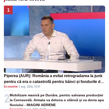
1
Piperea (AUR): România a evitat retrogradarea la junk
pentru că era o catastrofă pentru bănci și fondurile de
Economie
·
2 aug. 2026, 10:01
pensii
2
Mobilizare masivă pe Dunăre, pentru salvarea producției
la Cernavodă. Armata va detona o stâncă și va devia apa
fluviului - IMAGINI AERIENE