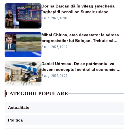
Dorina Barcari dă în vileag șmecheria
înghețării pensiilor. Sumele uriașe
pierdute de fiecare român
2 aug. 2026, 10:09
Mihai Chirica, atac devastator la adresa
progresiștilor lui Bolojan: Trebuie să
protejăm și natura, dar nu șținem omaneii
2 aug. 2026, 10:12
în stare permanentă de alertă
Daniel Udrescu: De ce patrimoniul va
deveni conceptul central al economiei
viitoare?
2 aug. 2026, 09:22
CATEGORII POPULARE
Actualitate
Politica