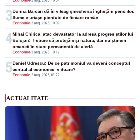
Economie
-
2 aug. 2026, 10:07
3
Dorina Barcari dă în vileag șmecheria înghețării pensiilor.
Sumele uriașe pierdute de fiecare român
Economie
-
2 aug. 2026, 10:09
4
Mihai Chirica, atac devastator la adresa progresiștilor lui
Bolojan: Trebuie să protejăm și natura, dar nu șținem
omaneii în stare permanentă de alertă
Economie
-
2 aug. 2026, 10:12
5
Daniel Udrescu: De ce patrimoniul va deveni conceptul
central al economiei viitoare?
Economie
-
2 aug. 2026, 09:22
ACTUALITATE