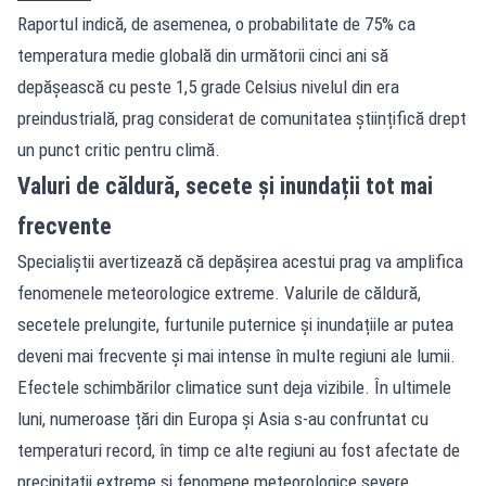
Raportul indică, de asemenea, o probabilitate de 75% ca
temperatura medie globală din următorii cinci ani să
depășească cu peste 1,5 grade Celsius nivelul din era
preindustrială, prag considerat de comunitatea științifică drept
un punct critic pentru climă.
Valuri de căldură, secete și inundații tot mai
frecvente
Specialiștii avertizează că depășirea acestui prag va amplifica
fenomenele meteorologice extreme. Valurile de căldură,
secetele prelungite, furtunile puternice și inundațiile ar putea
deveni mai frecvente și mai intense în multe regiuni ale lumii.
Efectele schimbărilor climatice sunt deja vizibile. În ultimele
luni, numeroase țări din Europa și Asia s-au confruntat cu
temperaturi record, în timp ce alte regiuni au fost afectate de
precipitații extreme și fenomene meteorologice severe.