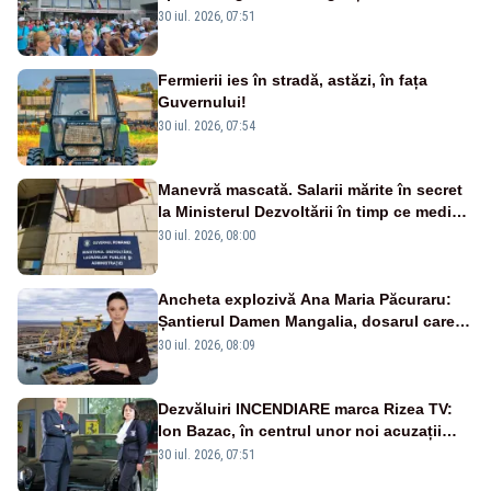
30 iul. 2026, 07:51
Fermierii ies în stradă, astăzi, în fața
Guvernului!
30 iul. 2026, 07:54
Manevră mascată. Salarii mărite în secret
la Ministerul Dezvoltării în timp ce medicii
ies în stradă
30 iul. 2026, 08:00
Ancheta explozivă Ana Maria Păcuraru:
Șantierul Damen Mangalia, dosarul care
scufundă apărarea României
30 iul. 2026, 08:09
Dezvăluiri INCENDIARE marca Rizea TV:
Ion Bazac, în centrul unor noi acuzații
publice
30 iul. 2026, 07:51