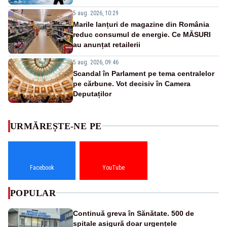
5 aug. 2026, 10:29
Marile lanțuri de magazine din România
reduc consumul de energie. Ce MĂSURI
au anunțat retailerii
5 aug. 2026, 09:46
Scandal în Parlament pe tema centralelor
pe cărbune. Vot decisiv în Camera
Deputaților
URMĂREȘTE-NE PE
Facebook
YouTube
POPULAR
Continuă greva în Sănătate. 500 de
spitale asigură doar urgențele