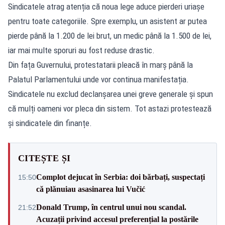
Sindicatele atrag atenția că noua lege aduce pierderi uriașe
pentru toate categoriile. Spre exemplu, un asistent ar putea
pierde până la 1.200 de lei brut, un medic până la 1.500 de lei,
iar mai multe sporuri au fost reduse drastic.
Din fața Guvernului, protestatarii pleacă în marș până la
Palatul Parlamentului unde vor continua manifestația.
Sindicatele nu exclud declanșarea unei greve generale și spun
că mulți oameni vor pleca din sistem. Tot astazi protestează
și sindicatele din finanțe.
CITEȘTE ȘI
Complot dejucat în Serbia: doi bărbați, suspectați
15:50
că plănuiau asasinarea lui Vučić
Donald Trump, în centrul unui nou scandal.
21:52
Acuzații privind accesul preferențial la postările