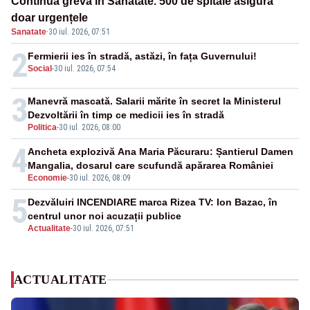
Continuă greva în Sănătate. 500 de spitale asigură
doar urgențele
Sanatate
·
30 iul. 2026, 07:51
2
Fermierii ies în stradă, astăzi, în fața Guvernului!
Social
-
30 iul. 2026, 07:54
3
Manevră mascată. Salarii mărite în secret la Ministerul
Dezvoltării în timp ce medicii ies în stradă
Politica
-
30 iul. 2026, 08:00
4
Ancheta explozivă Ana Maria Păcuraru: Șantierul Damen
Mangalia, dosarul care scufundă apărarea României
Economie
-
30 iul. 2026, 08:09
5
Dezvăluiri INCENDIARE marca Rizea TV: Ion Bazac, în
centrul unor noi acuzații publice
Actualitate
-
30 iul. 2026, 07:51
ACTUALITATE