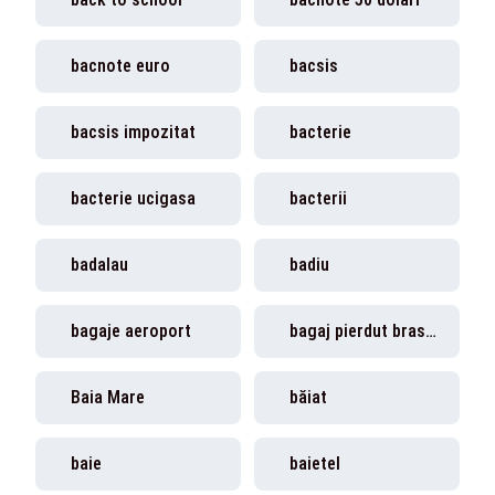
bacnote euro
bacsis
bacsis impozitat
bacterie
bacterie ucigasa
bacterii
badalau
badiu
bagaje aeroport
bagaj pierdut brasov
Baia Mare
băiat
baie
baietel