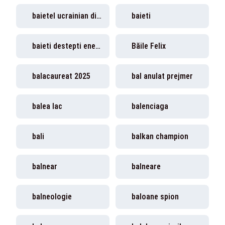
baietel ucrainian disparut
baieti
baieti destepti energie
Băile Felix
balacaureat 2025
bal anulat prejmer
balea lac
balenciaga
bali
balkan champion
balnear
balneare
balneologie
baloane spion