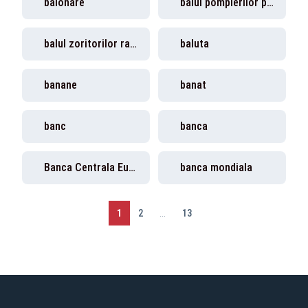
balonare
balul pompierilor prejmer
balul zoritorilor rasnov
baluta
banane
banat
banc
banca
Banca Centrala Europeana
banca mondiala
1
2
...
13