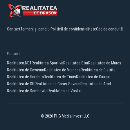
Contact
Termeni și condiții
Politică de confidențialitate
Cod de conduită
Parteneri:
Realitatea.NET
Realitatea Sportiva
Realitatea Star
Realitatea de Mures
Realitatea de Covasna
Realitatea de Vrancea
Realitatea de Bistrita
Realitatea de Harghita
Realitatea de Timis
Realitatea de Giurgiu
Realitatea de Olt
Realitatea de Caras-Severin
Realitatea de Arad
Realitatea de Dambovita
Realitatea de Vaslui
© 2026 PHG Media Invest LLC
Facebook
YouTube