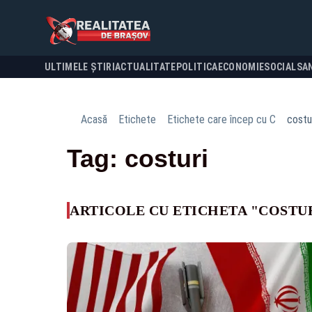
ULTIMELE ȘTIRI
ACTUALITATE
POLITICA
ECONOMIE
SOCIAL
SA
Acasă
Etichete
Etichete care încep cu C
costu
Tag: costuri
ARTICOLE CU ETICHETA "COSTU