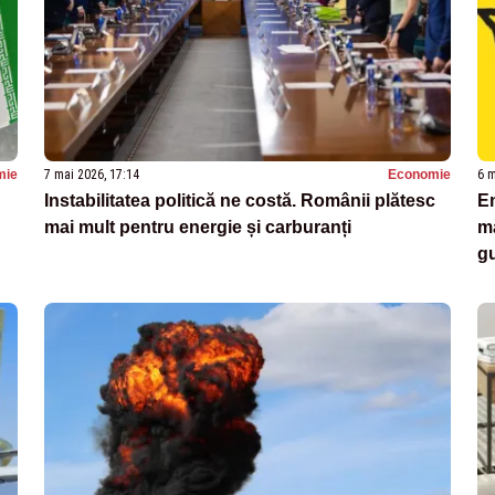
mie
7 mai 2026, 17:14
Economie
6 m
Instabilitatea politică ne costă. Românii plătesc
En
mai mult pentru energie și carburanți
mă
g