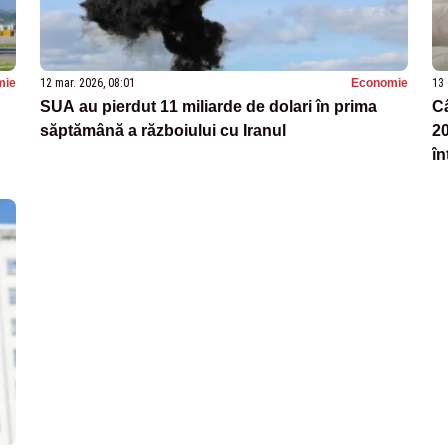
mie
12 mar. 2026, 08:01
Economie
13 
SUA au pierdut 11 miliarde de dolari în prima
Câ
săptămână a războiului cu Iranul
20
în