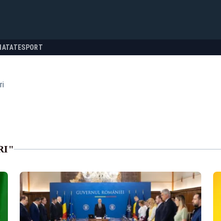
NATATE
SPORT
ri
RI"