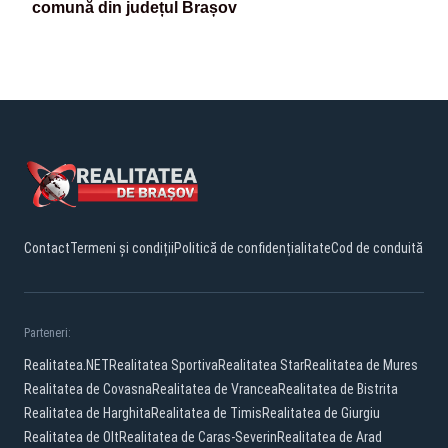
comună din județul Brașov
Contact
Termeni și condiții
Politică de confidențialitate
Cod de conduită
Parteneri:
Realitatea.NET
Realitatea Sportiva
Realitatea Star
Realitatea de Mures
Realitatea de Covasna
Realitatea de Vrancea
Realitatea de Bistrita
Realitatea de Harghita
Realitatea de Timis
Realitatea de Giurgiu
Realitatea de Olt
Realitatea de Caras-Severin
Realitatea de Arad